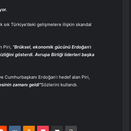
yor.
ık sık Türkiye’deki gelişmelere ilişkin skandal
 Piri,
“Brüksel, ekonomik gücünü Erdoğan’ı
liğini gösterdi. Avrupa Birliği liderleri başka
 ve Cumhurbaşkanı Erdoğan’ı hedef alan Piri,
esinin zamanı geldi”
Sözlerini kullandı.
erest
Reddit
VKontakte
Odnoklassniki
Pocket
E-Posta ile paylaş
Yazdır