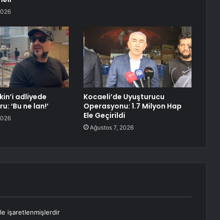
2026
in’i adliyede
Kocaeli’de Uyuşturucu
u: ‘Bu ne lan!’
Operasyonu: 1.7 Milyon Hap
Ele Geçirildi
2026
Ağustos 7, 2026
le işaretlenmişlerdir