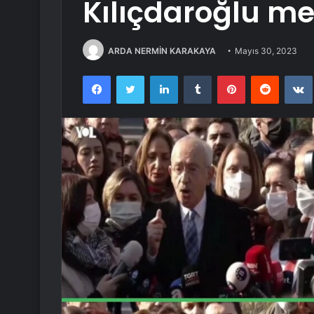
Kılıçdaroğlu me
ARDA NERMİN KARAKAYA
Mayıs 30, 2023
Facebook
Twitter
LinkedIn
Tumblr
Pinterest
Reddit