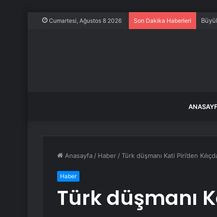
Büyük
Cumartesi, Ağustos 8 2026
Son Dakika Haberleri
ANASAY
Anasayfa
/
Haber
/
Türk düşmanı Kati Piri’den Kılıçd
Haber
Türk düşmanı Ka