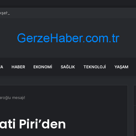
şehir Belediyesi zor gününde de vatandaşın yanında
FA
HABER
EKONOMI
SAĞLIK
TEKNOLOJI
YAŞAM
aroğlu mesajı!
ti Piri’den