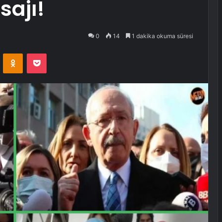
sajı!
0
14
1 dakika okuma süresi
VKontakte
Odnoklassniki
Pocket