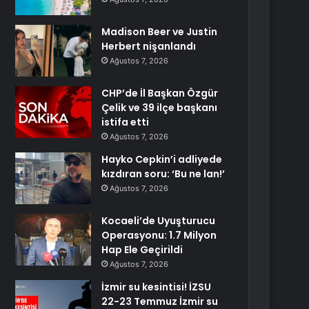
Madison Beer ve Justin
Herbert nişanlandı
Ağustos 7, 2026
CHP’de İl Başkan Özgür
Çelik ve 39 ilçe başkanı
istifa etti
Ağustos 7, 2026
Hayko Cepkin’i adliyede
kızdıran soru: ‘Bu ne lan!’
Ağustos 7, 2026
Kocaeli’de Uyuşturucu
Operasyonu: 1.7 Milyon
Hap Ele Geçirildi
Ağustos 7, 2026
İzmir su kesintisi! İZSU
22-23 Temmuz İzmir su