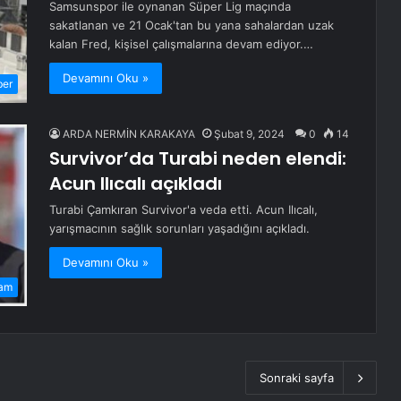
Samsunspor ile oynanan Süper Lig maçında
sakatlanan ve 21 Ocak'tan bu yana sahalardan uzak
kalan Fred, kişisel çalışmalarına devam ediyor.…
Devamını Oku »
ber
ARDA NERMİN KARAKAYA
Şubat 9, 2024
0
14
Survivor’da Turabi neden elendi:
Acun Ilıcalı açıkladı
Turabi Çamkıran Survivor'a veda etti. Acun Ilıcalı,
yarışmacının sağlık sorunları yaşadığını açıkladı.
Devamını Oku »
am
Sonraki sayfa