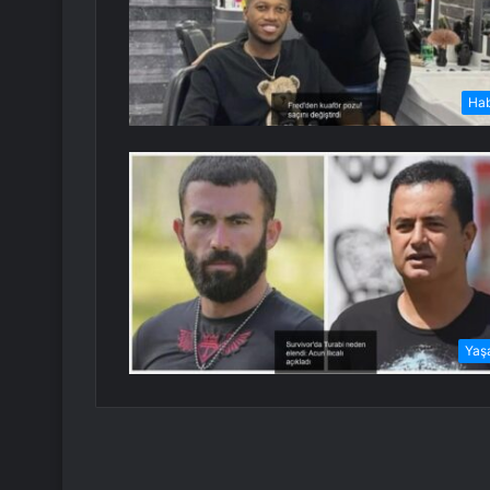
Ha
Yaş