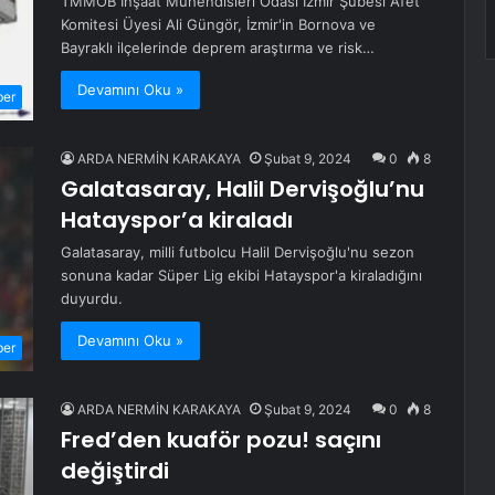
TMMOB İnşaat Mühendisleri Odası İzmir Şubesi Afet
Komitesi Üyesi Ali Güngör, İzmir'in Bornova ve
Bayraklı ilçelerinde deprem araştırma ve risk…
Devamını Oku »
ber
ARDA NERMİN KARAKAYA
Şubat 9, 2024
0
8
Galatasaray, Halil Dervişoğlu’nu
Hatayspor’a kiraladı
Galatasaray, milli futbolcu Halil Dervişoğlu'nu sezon
sonuna kadar Süper Lig ekibi Hatayspor'a kiraladığını
duyurdu.
Devamını Oku »
ber
ARDA NERMİN KARAKAYA
Şubat 9, 2024
0
8
Fred’den kuaför pozu! saçını
değiştirdi