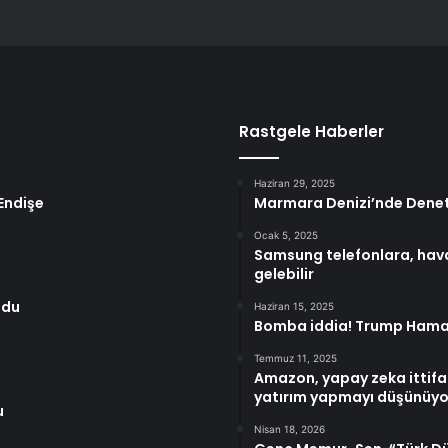
Rastgele Haberler
Haziran 29, 2025
 Endişe
Marmara Denizi’nde Denet
Ocak 5, 2025
Samsung telefonlara, hava
gelebilir
ndu
Haziran 15, 2025
Bomba iddia! Trump Hamane
Temmuz 11, 2025
Amazon, yapay zeka ittifak
yatırım yapmayı düşünüyo
u
Nisan 18, 2026