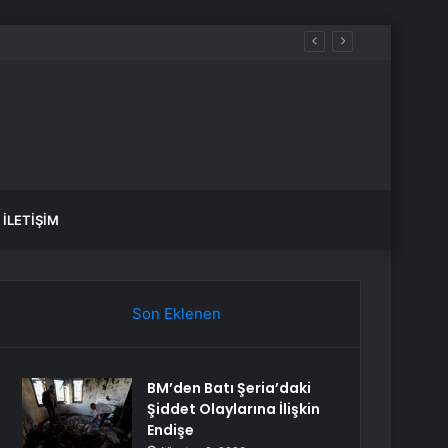
İLETIŞIM
Son Eklenen
BM’den Batı Şeria’daki
Şiddet Olaylarına İlişkin
Endişe