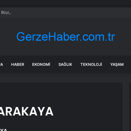
6,9 Büyüklüğünde Deprem
FA
HABER
EKONOMI
SAĞLIK
TEKNOLOJI
YAŞAM
KARAKAYA
AYA