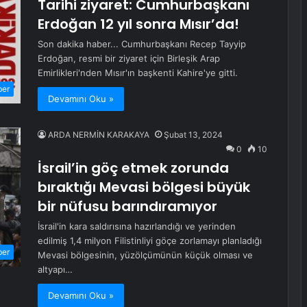
Tarihi ziyaret: Cumhurbaşkanı
Erdoğan 12 yıl sonra Mısır’da!
Son dakika haber... Cumhurbaşkanı Recep Tayyip
Erdoğan, resmi bir ziyaret için Birleşik Arap
Emirlikleri'nden Mısır'ın başkenti Kahire'ye gitti.
ber
Devamını Oku »
ARDA NERMİN KARAKAYA
Şubat 13, 2024
0
10
İsrail’in göç etmek zorunda
bıraktığı Mevasi bölgesi büyük
bir nüfusu barındıramıyor
İsrail'in kara saldırısına hazırlandığı ve yerinden
edilmiş 1,4 milyon Filistinliyi göçe zorlamayı planladığı
ber
Mevasi bölgesinin, yüzölçümünün küçük olması ve
altyapı…
Devamını Oku »