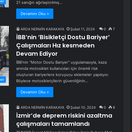
ber
21 sanığın ağırlaştırılmış…
Devamını Oku »
ARDA NERMİN KARAKAYA
Şubat 11, 2024
0
7
İBB’nin ‘Bisikletçi Dostu Bariyer’
Çalışmaları Hız kesmeden
Devam Ediyor
İBB'nin "Motor Dostu Bariyer" uygulamasıyla, kaza
anında motosiklet kullanıcıları için önemli risk
oluşturan bariyerlere koruyucu eklemeler yapılıyor.
ber
Böylece motosikletçilerin güvenliğinin…
Devamını Oku »
ARDA NERMİN KARAKAYA
Şubat 10, 2024
0
8
İzmir’de deprem riskini azaltma
çalışmaları tamamlandı