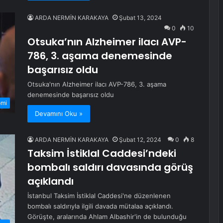
ARDA NERMİN KARAKAYA
Şubat 13, 2024
0
10
Otsuka’nın Alzheimer ilacı AVP-
786, 3. aşama denemesinde
başarısız oldu
Otsuka'nın Alzheimer ilacı AVP-786, 3. aşama
denemesinde başarısız oldu
omi
Devamını Oku »
ARDA NERMİN KARAKAYA
Şubat 12, 2024
0
8
Taksim İstiklal Caddesi’ndeki
bombalı saldırı davasında görüş
açıklandı
İstanbul Taksim İstiklal Caddesi'ne düzenlenen
bombalı saldırıyla ilgili davada mütalaa açıklandı.
Görüşte, aralarında Ahlam Albashir'in de bulunduğu