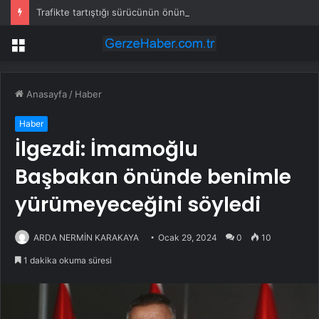
Trafikte tartıştığı sürücünün önünü kesti: Kafanı keserim
Menü
Anasayfa
/
Haber
Haber
İlgezdi: İmamoğlu
Başbakan önünde benimle
yürümeyeceğini söyledi
ARDA NERMİN KARAKAYA
Ocak 29, 2024
0
10
1 dakika okuma süresi