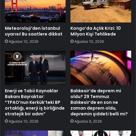
Meteoroloji’den İstanbul
Kongo’da Açlık Krizi: 10
uyarısı! Bu saatlere dikkat
Milyon Kişi Tehlikede
Ağustos 10, 2026
Ağustos 10, 2026
Enerji ve Tabii Kaynaklar
Balıkesir’de deprem mi
Bakanı Bayraktar:
oldu? 29 Temmuz
“TPAO’nun Kerkük’teki BP
Balıkesir’de en son ne
ortaklığı, enerji iş birliğinde
zaman deprem oldu,
stratejik bir adım”
depremin şiddeti belli mi?
Ağustos 10, 2026
Ağustos 9, 2026