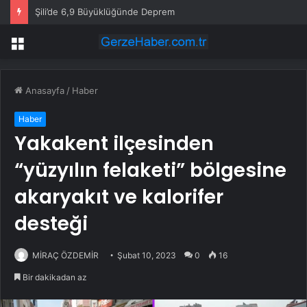
Şili’de 6,9 Büyüklüğünde Deprem
Menü
Anasayfa
/
Haber
Haber
Yakakent ilçesinden
“yüzyılın felaketi” bölgesine
akaryakıt ve kalorifer
desteği
MİRAÇ ÖZDEMİR
Şubat 10, 2023
0
16
Bir dakikadan az