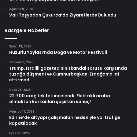
Ağustos 8, 2026
Vali Taşyapan Çukurca’da Ziyaretlerde Bulundu
Rastgele Haberler
Şubat 19, 2026
Huzurlu Yaylası’nda Doğa ve Motor Festivali
Temmuz 6, 2026
Trump, İsrailli gazetecinin skandal sorusu karşısında
tuzağa düşmedi ve Cumhurbaşkanı Erdoğan’a laf
ettirmedi
Ocak 25, 2026
22.700 araç tek tek incelendi: Elektrikli araba
almaktan korkanları şaşırtan sonuç!
Ağustos 11, 2023
Edirne’de altyapı çalışmaları nedeniyle yol trafiğe
kapatılacak
Eylül 24, 2024