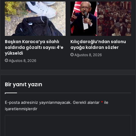
Başkan Karaca’ya silahlı
Kılıçdaroğlu’ndan salonu
saldırıda gözaltı sayısı 4’e
ayağa kaldıran sözler
yükseldi
Ağustos 8, 2026
Ağustos 8, 2026
Bir yanıt yazın
E-posta adresiniz yayınlanmayacak.
Gerekli alanlar
*
ile
işaretlenmişlerdir
Y
o