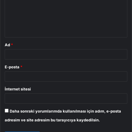
r
u
m
*
Ad
*
E-posta
*
İnternet sitesi
Daha sonraki yorumlarımda kullanılması için adım, e-posta
adresim ve site adresim bu tarayıcıya kaydedilsin.