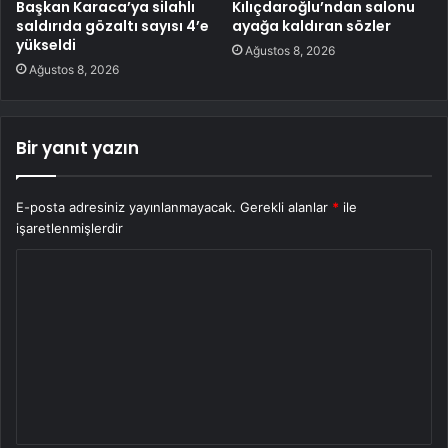
Başkan Karaca’ya silahlı
Kılıçdaroğlu’ndan salonu
saldırıda gözaltı sayısı 4’e
ayağa kaldıran sözler
yükseldi
Ağustos 8, 2026
Ağustos 8, 2026
Bir yanıt yazın
E-posta adresiniz yayınlanmayacak.
Gerekli alanlar
*
ile
işaretlenmişlerdir
Y
o
r
u
m
*