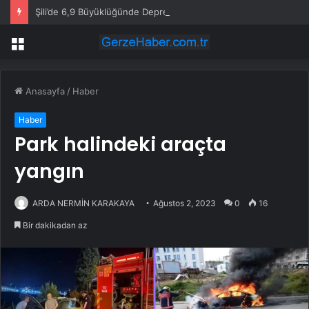
Şili’de 6,9 Büyüklüğünde Deprem
Menü
Anasayfa
/
Haber
Haber
Park halindeki araçta
yangın
ARDA NERMİN KARAKAYA
Ağustos 2, 2023
0
16
Bir dakikadan az