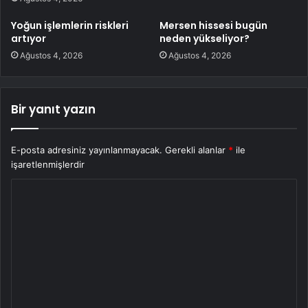
Yoğun işlemlerin riskleri
Mersen hissesi bugün
artıyor
neden yükseliyor?
Ağustos 4, 2026
Ağustos 4, 2026
Bir yanıt yazın
E-posta adresiniz yayınlanmayacak.
Gerekli alanlar
*
ile
işaretlenmişlerdir
Y
o
r
u
m
*