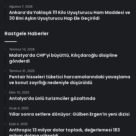
Ağustos 7, 2026
Ankara’da Yaklaşık 111 Kilo Uyuşturucu Ham Maddesi ve
30 Bini Aşkın Uyuşturucu Hap Ele Geçirildi
Rastgele Haberler
Temmuz 13, 2026
Malatya’da CHP’yi büyüttü, Kılıçdaroğlu disipline
gönderdi
Temmuz 31, 2025
Pentair hisseleri tüketici harcamalarındaki yavaşlama
ve konut zayıflığı nedeniyle düşürüldü
Ekim 10, 2025
Antalya’da ünlü turizmciler gözaltında
Ocak 4, 2025
Yıllar sonra setlere dönüyor: Gülben Ergen’in yeni dizisi
Eylül 4, 2025
Anthropic 13 milyar dolar topladı, değerlemesi 183
milyar dolara yükseldi