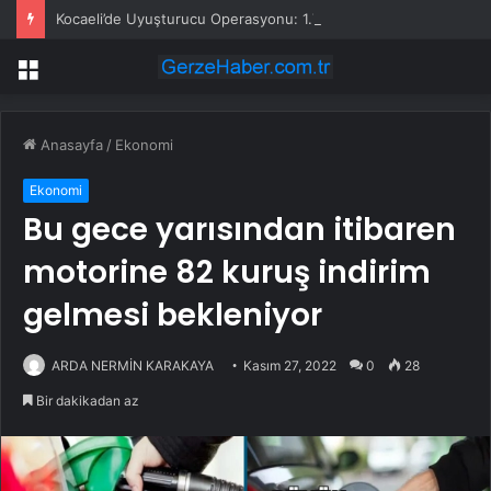
Kocaeli’de Uyuşturucu Operasyonu: 1.7 Milyon Hap Ele Geçirildi
Menü
Anasayfa
/
Ekonomi
Ekonomi
Bu gece yarısından itibaren
motorine 82 kuruş indirim
gelmesi bekleniyor
ARDA NERMİN KARAKAYA
Kasım 27, 2022
0
28
Bir dakikadan az