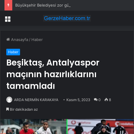
Büyükşehir Belediyesi zor gününde de vatandaşın yanında
Menü
Anasayfa
/
Haber
Haber
Beşiktaş, Antalyaspor
maçının hazırlıklarını
tamamladı
ARDA NERMİN KARAKAYA
Kasım 5, 2023
0
8
Bir dakikadan az