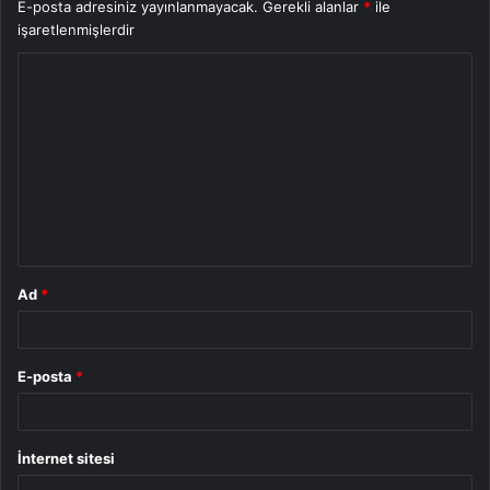
E-posta adresiniz yayınlanmayacak.
Gerekli alanlar
*
ile
işaretlenmişlerdir
Y
o
r
u
m
*
Ad
*
E-posta
*
İnternet sitesi