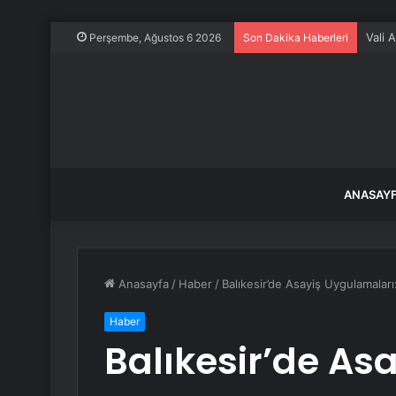
Vali 
Perşembe, Ağustos 6 2026
Son Dakika Haberleri
ANASAY
Anasayfa
/
Haber
/
Balıkesir’de Asayiş Uygulamaları:
Haber
Balıkesir’de As