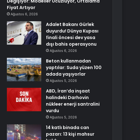
Değişiyor: Modeller Ucuzluyor, Ortalama
Fiyat Artıyor
Ağustos 6, 2026
Adalet Bakanı Gürlek
duyurdu! Dünya Kupası
finali öncesi dev yasa
dışı bahis operasyonu
Ağustos 6, 2026
Beton kullanmadan
yaptılar: Suda yüzen 100
adada yaşıyorlar
Ağustos 5, 2026
ABD, İran’da inşaat
halindeki Darhovin
nükleer enerji santralini
vurdu
Ağustos 5, 2026
14 katlı binada can
pazarı: 13 kişi mahsur