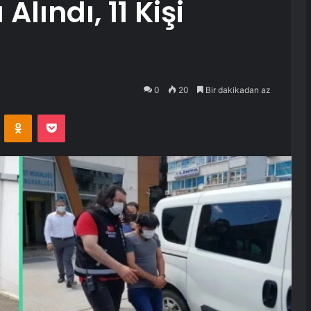
Alındı, 11 Kişi
0
20
Bir dakikadan az
VKontakte
Odnoklassniki
Pocket