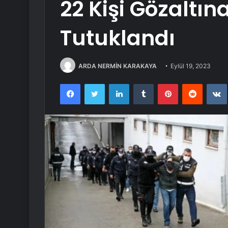
22 Kişi Gözaltına 
Tutuklandı
ARDA NERMİN KARAKAYA
Eylül 19, 2023
Facebook
Twitter
LinkedIn
Tumblr
Pinterest
Reddit