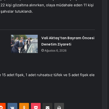
22 kişi gözaltına alınırken, olaya müdahale eden 11 kişi
şahıslar tutuklandı.
Vali Aktaş’tan Bayram Öncesi
Denetim Ziyareti
Ağustos 6, 2026
15 adet fişek, 1 adet ruhsatsız tüfek ve 5 adet fişek ele
erest
Reddit
VKontakte
Odnoklassniki
Pocket
E-Posta ile paylaş
Yazdır