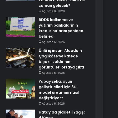
zaman bitecek, sular ne
zaman gelecek?
Ağustos 6, 2026
BDDK kalkınma ve
yatırım bankalarının
kredi sınırlarını yeniden
belirledi
Ağustos 6, 2026
Ünlü iş insanı Alaaddin
Çağlıköse’ye kafede
bıçaklı saldırının
görüntüleri ortaya çıktı
Ağustos 6, 2026
Yapay zeka, oyun
geliştiricileri için 3D
model üretimini nasıl
değiştiriyor?
Ağustos 6, 2026
Hatay’da Şiddetli Yağış:
4 Kayıp