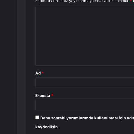
E-posta adresiniz yayınlanmayacak.
Gerekli alanlar
*
i
Y
o
r
u
m
*
Ad
*
E-posta
*
Daha sonraki yorumlarımda kullanılması için adı
kaydedilsin.