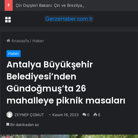
Çin Dışişleri Bakanı: Çin ve Brezilya Stratejik İletişimi Sürdürmeli ve Koordinasyonu Güçlendirmeli
Menü
Anasayfa
/
Haber
Haber
Antalya Büyükşehir
Belediyesi’nden
Gündoğmuş’ta 26
mahalleye piknik masaları
ZEYNEP ÇOMUT
Kasım 16, 2023
0
8
Bir dakikadan az