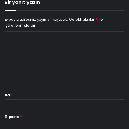
Bir yanıt yazın
E-posta adresiniz yayınlanmayacak.
Gerekli alanlar
*
ile
işaretlenmişlerdir
Y
o
r
u
m
*
Ad
*
E-posta
*