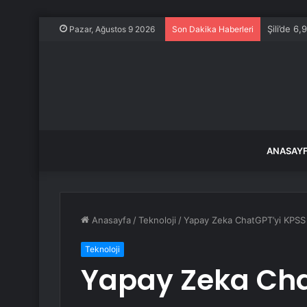
Şili’de 
Pazar, Ağustos 9 2026
Son Dakika Haberleri
ANASAY
Anasayfa
/
Teknoloji
/
Yapay Zeka ChatGPT’yi KPSS i
Teknoloji
Yapay Zeka Chat