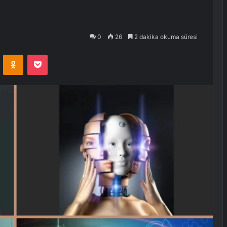
0
26
2 dakika okuma süresi
VKontakte
Odnoklassniki
Pocket