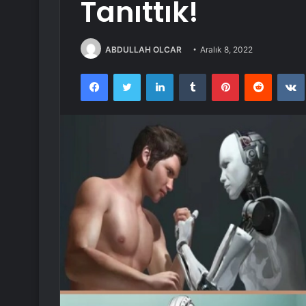
Tanıttık!
ABDULLAH OLCAR
Aralık 8, 2022
Facebook
Twitter
LinkedIn
Tumblr
Pinterest
Reddit