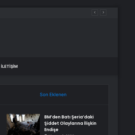
İLETIŞIM
Son Eklenen
BM’den Batı Şeria’daki
Şiddet Olaylarına İlişkin
Endişe