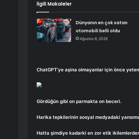
İlgili Makaleler
Dünyanın en çok satan
otomobili belli oldu
Ağustos 8, 2026
ChatGPT’ye aşina olmayanlar için önce yete
Gördüğün gibi
on parmakta on beceri.
Harika tepkilerinin sosyal medyadaki yansıma
Hatta şimdiye kadarki en zor etik ikilemlerde