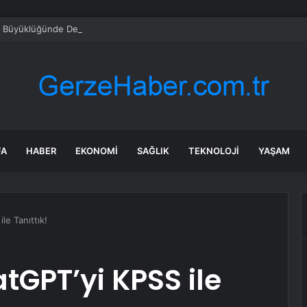
6,9 Büyüklüğünde Deprem
FA
HABER
EKONOMI
SAĞLIK
TEKNOLOJI
YAŞAM
le Tanıttık!
GPT’yi KPSS ile