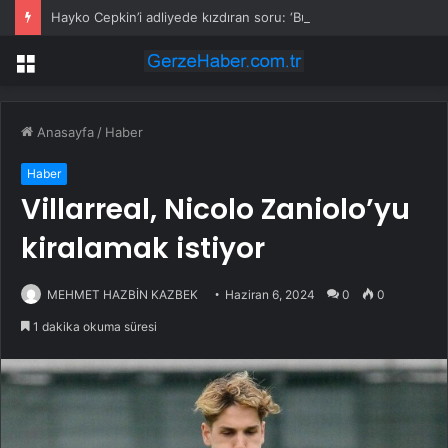
Hayko Cepkin’i adliyede kızdıran soru: ‘Bu ne lan!’
Menü
Anasayfa
/
Haber
Haber
Villarreal, Nicolo Zaniolo’yu
kiralamak istiyor
MEHMET HAZBİN KAZBEK
Haziran 6, 2024
0
0
1 dakika okuma süresi