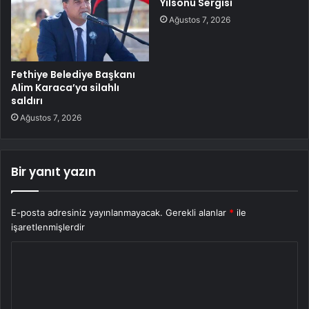
Yılsonu Sergisi
Ağustos 7, 2026
Fethiye Belediye Başkanı
Alim Karaca’ya silahlı
saldırı
Ağustos 7, 2026
Bir yanıt yazın
E-posta adresiniz yayınlanmayacak.
Gerekli alanlar
*
ile
işaretlenmişlerdir
Y
o
r