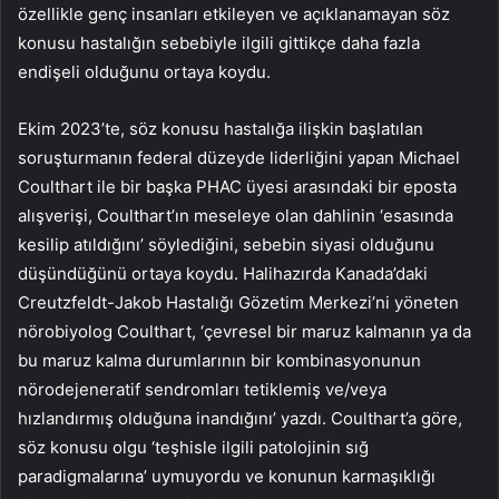
özellikle genç insanları etkileyen ve açıklanamayan söz
konusu hastalığın sebebiyle ilgili gittikçe daha fazla
endişeli olduğunu ortaya koydu.
Ekim 2023’te, söz konusu hastalığa ilişkin başlatılan
soruşturmanın federal düzeyde liderliğini yapan Michael
Coulthart ile bir başka PHAC üyesi arasındaki bir eposta
alışverişi, Coulthart’ın meseleye olan dahlinin ‘esasında
kesilip atıldığını’ söylediğini, sebebin siyasi olduğunu
düşündüğünü ortaya koydu. Halihazırda Kanada’daki
Creutzfeldt-Jakob Hastalığı Gözetim Merkezi’ni yöneten
nörobiyolog Coulthart, ‘çevresel bir maruz kalmanın ya da
bu maruz kalma durumlarının bir kombinasyonunun
nörodejeneratif sendromları tetiklemiş ve/veya
hızlandırmış olduğuna inandığını’ yazdı. Coulthart’a göre,
söz konusu olgu ‘teşhisle ilgili patolojinin sığ
paradigmalarına’ uymuyordu ve konunun karmaşıklığı