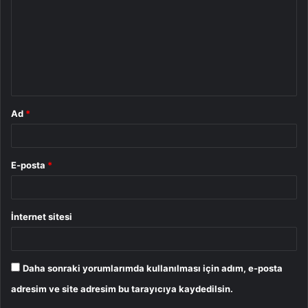
r
u
m
*
Ad
*
E-posta
*
İnternet sitesi
Daha sonraki yorumlarımda kullanılması için adım, e-posta
adresim ve site adresim bu tarayıcıya kaydedilsin.