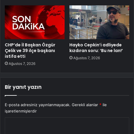
CHP’de İl Başkan Özgür
Hayko Cepkin’i adliyede
Çelik ve 39 ilçe başkanı
kızdıran soru: ‘Bu ne lan!’
istifa etti
Ağustos 7, 2026
Ağustos 7, 2026
Bir yanıt yazın
E-posta adresiniz yayınlanmayacak.
Gerekli alanlar
*
ile
işaretlenmişlerdir
Y
o