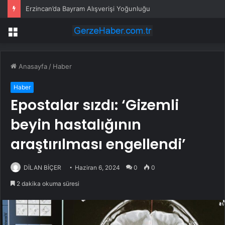
Erzincan’da Bayram Alışverişi Yoğunluğu
Menü
Anasayfa
/
Haber
Haber
Epostalar sızdı: ‘Gizemli
beyin hastalığının
araştırılması engellendi’
DİLAN BİÇER
Haziran 6, 2024
0
0
2 dakika okuma süresi