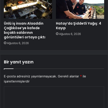
Ünlü iş insanı Alaaddin
Hatay’da Şiddetli Yağış: 4
Çağlıköse’ye kafede
Kayıp
bıçaklı saldırının
Ağustos 6, 2026
görüntüleri ortaya çıktı
Ağustos 6, 2026
Bir yanıt yazın
E-posta adresiniz yayınlanmayacak.
Gerekli alanlar
*
ile
işaretlenmişlerdir
Y
o
r