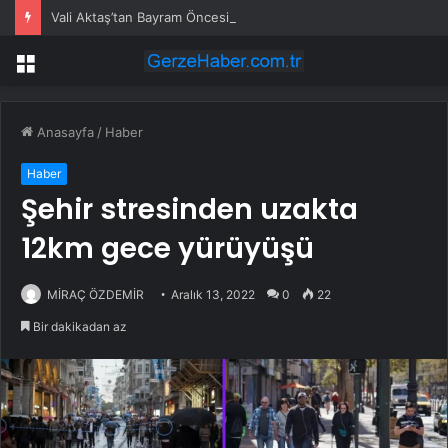
Vali Aktaş’tan Bayram Öncesi Denetim Ziyareti
Menü
Anasayfa
/
Haber
Haber
Şehir stresinden uzakta
12km gece yürüyüşü
MİRAÇ ÖZDEMİR
Aralık 13, 2022
0
22
Bir dakikadan az