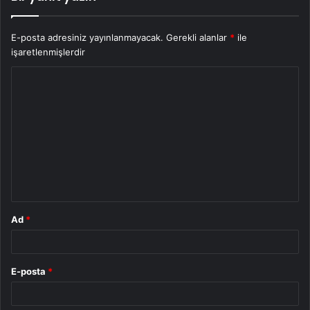
E-posta adresiniz yayınlanmayacak.
Gerekli alanlar
*
ile
işaretlenmişlerdir
Y
o
r
u
m
*
Ad
*
E-posta
*