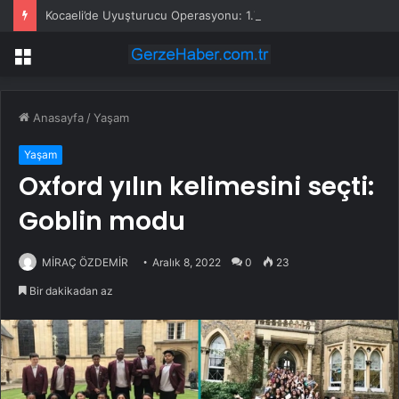
Kocaeli’de Uyuşturucu Operasyonu: 1.7 Milyon Hap Ele Geçirildi
Menü
Anasayfa
/
Yaşam
Yaşam
Oxford yılın kelimesini seçti:
Goblin modu
MİRAÇ ÖZDEMİR
Aralık 8, 2022
0
23
Bir dakikadan az