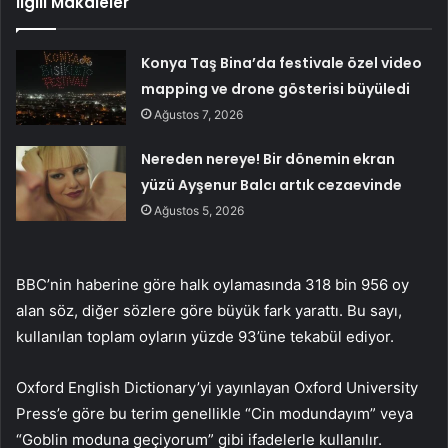
İlgili Makaleler
Konya Taş Bina’da festivale özel video
mapping ve drone gösterisi büyüledi
Ağustos 7, 2026
Nereden nereye! Bir dönemin ekran
yüzü Ayşenur Balcı artık cezaevinde
Ağustos 5, 2026
BBC’nin haberine göre halk oylamasında 318 bin 956 oy
alan söz, diğer sözlere göre büyük fark yarattı. Bu sayı,
kullanılan toplam oyların yüzde 93’üne tekabül ediyor.
Oxford English Dictionary’yi yayınlayan Oxford University
Press’e göre bu terim genellikle “Cin modundayım” veya
“Goblin moduna geçiyorum” gibi ifadelerle kullanılır.