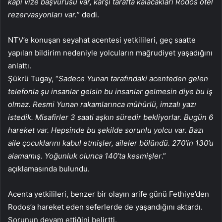
kapı vize başvurusu var, karşı tarafta kalacakları Rodos otel
rezervasyonları var.
” dedi.
NTV’e konuşan seyahat acentesi yetkilileri, geç saatte
yapılan bildirim nedeniyle yolcuların mağrudiyet yaşadığını
anlattı.
Şükrü Tugay, “
Sadece Yunan tarafındaki acenteden gelen
telefonla şu insanlar gelsin bu insanlar gelmesin diye bu iş
olmaz. Resmi Yunan rakamlarınca mühürlü, imzalı yazı
istedik. Misafirler 3 saati aşkın süredir bekliyorlar. Bugün 6
hareket var. Hepsinde bu şekilde sorunlu yolcu var. Bazı
aile çocuklarını kabul etmişler, aileler bölündü. 270’in 130’u
alamamış. Yoğunluk olunca 140’ta kesmişler
.”
açıklamasında bulundu.
Acenta yetkilileri, benzer bir olayın arife günü Fethiye’den
Rodos’a hareket eden seferlerde de yaşandığını aktardı.
Sorunun devam ettiğini belirtti.