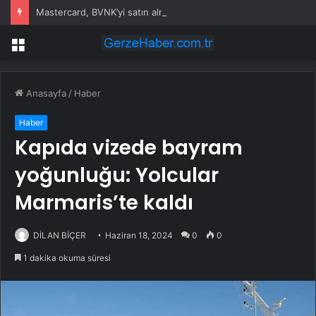
Mastercard, BVNK’yi satın alma işlemini tamamladı
Menü
Anasayfa
/
Haber
Haber
Kapıda vizede bayram
yoğunluğu: Yolcular
Marmaris’te kaldı
DİLAN BİÇER
Haziran 18, 2024
0
0
1 dakika okuma süresi