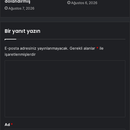
dolandırmış
Ağustos 6, 2026
Ağustos 7, 2026
Bir yanıt yazın
E-posta adresiniz yayınlanmayacak.
Gerekli alanlar
*
ile
işaretlenmişlerdir
Y
o
r
u
m
*
Ad
*