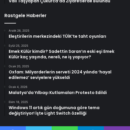
Vali Taşyapan Çukurca’da Ziyaretlerde Bulundu
Rastgele Haberler
Aralık 26, 2025
Eleştirilerin merkezindeki TÜİK’te taht oyunları
Eylül 25, 2025
Emek Külür kimdir? Sadettin Saran’ın eski eşi Emek
Külür kaç yaşında, nereli, ne iş yapıyor?
Ocak 20, 2025
Oxfam: Milyarderlerin serveti 2024 yılında ‘hayal
edilemez’ seviyelere yükseldi
Ocak 4, 2026
Malatya’da Yılbaşı Kutlamaları Protesto Edildi
Ekim 18, 2025
Windows 11 artık gün doğumuna göre tema
değiştiriyor! İşte Light Switch özelliği