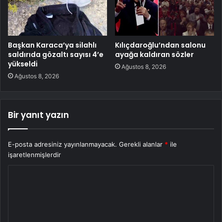
Başkan Karaca’ya silahlı
Kılıçdaroğlu’ndan salonu
saldırıda gözaltı sayısı 4’e
ayağa kaldıran sözler
yükseldi
Ağustos 8, 2026
Ağustos 8, 2026
Bir yanıt yazın
E-posta adresiniz yayınlanmayacak.
Gerekli alanlar
*
ile
işaretlenmişlerdir
Y
o
r
u