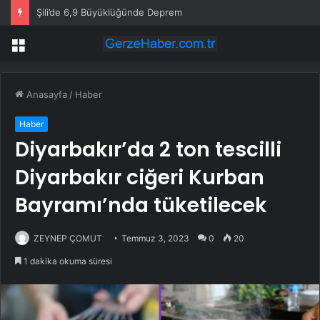
Şili’de 6,9 Büyüklüğünde Deprem
Menü
Anasayfa
/
Haber
Haber
Diyarbakır’da 2 ton tescilli
Diyarbakır ciğeri Kurban
Bayramı’nda tüketilecek
ZEYNEP ÇOMUT
Temmuz 3, 2023
0
20
1 dakika okuma süresi