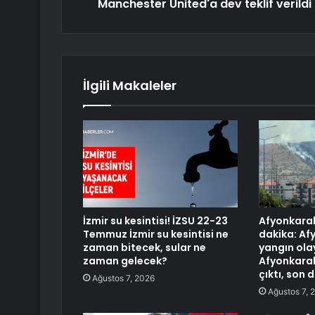
Manchester United'a dev teklif verildi
İlgili Makaleler
İzmir su kesintisi! İZSU 22-23
Afyonkarah
Temmuz İzmir su kesintisi ne
dakika: Af
zaman bitecek, sular ne
yangın olay
zaman gelecek?
Afyonkarah
çıktı, son 
Ağustos 7, 2026
Ağustos 7, 