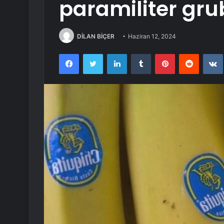
paramiliter gru
DİLAN BİÇER
Haziran 12, 2024
Facebook
Twitter
LinkedIn
Tumblr
Pinterest
Reddit