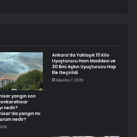
Ankara’da Yaklaşık 111 Kilo
Uyuşturucu Ham Maddesi ve
30 Bini Aşkın Uyuşturucu Hap
Ele Geçirildi
Ağustos 7, 2026
isar yangın son
yonkarahisar
ı nedir?
isar’da yangın mı
durum nedir?
2026