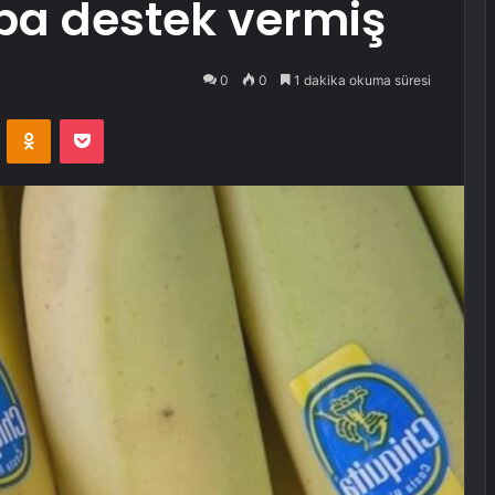
ba destek vermiş
0
0
1 dakika okuma süresi
VKontakte
Odnoklassniki
Pocket