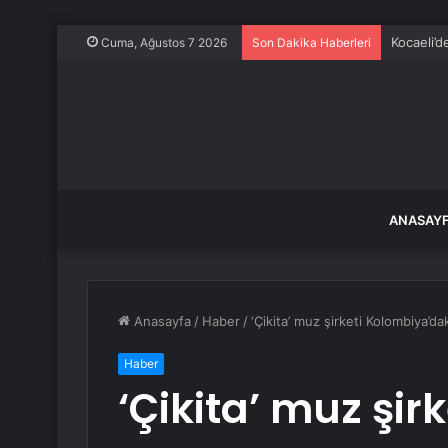
Kocaeli’d
Cuma, Ağustos 7 2026
Son Dakika Haberleri
ANASAY
Anasayfa
/
Haber
/
‘Çikita’ muz şirketi Kolombiya’d
Haber
‘Çikita’ muz şir