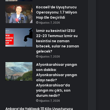
Kocaeli’de Uyuşturucu
Operasyonu: 1.7 Milyon
Hap Ele Geçirildi
Ağustos 7, 2026
İzmir su kesintisi! İZSU
22-23 Temmuz İzmir su
kesintisi ne zaman
bitecek, sular ne zaman
gelecek?
Ağustos 7, 2026
Afyonkarahisar yangın
son dakika:
Afyonkarahisar yangın
olayı nedir?
Afyonkarahisar’da
yangın mı çıktı, son
durum nedir?
Ağustos 7, 2026
Ankara’da Yaklaşık 111 Kilo Uyuşturucu