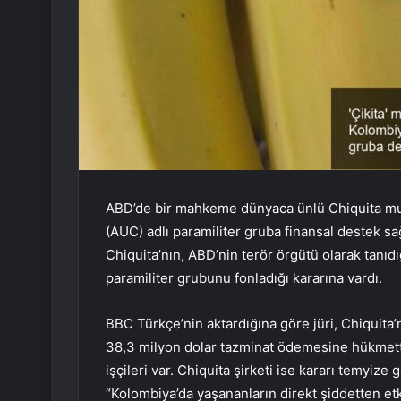
ABD’de bir mahkeme dünyaca ünlü Chiquita muz
(AUC) adlı paramiliter gruba finansal destek sa
Chiquita’nın, ABD’nin terör örgütü olarak tanı
paramiliter grubunu fonladığı kararına vardı.
BBC Türkçe’nin aktardığına göre jüri, Chiquita’
38,3 milyon dolar tazminat ödemesine hükmetti
işçileri var. Chiquita şirketi ise kararı temyize 
“Kolombiya’da yaşananların direkt şiddetten etk