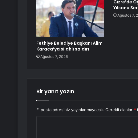
Cizre’de Ö
Yılsonu Ser
Ağustos 7, 
Fethiye Belediye Başkanı Alim
Karaca’ya silahlı saldırı
Ağustos 7, 2026
Bir yanıt yazın
E-posta adresiniz yayınlanmayacak.
Gerekli alanlar
*
i
Y
o