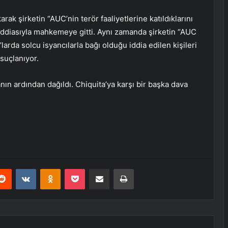
arak şirketin “AUC’nin terör faaliyetlerine katıldıklarını
 iddiasıyla mahkemeye gitti. Aynı zamanda şirketin “AUC
’larda solcu isyancılarla bağı olduğu iddia edilen kişileri
 suçlanıyor.
ın ardından dağıldı. Chiquita’ya karşı bir başka dava
erest
Reddit
VKontakte
Odnoklassniki
Pocket
E-Posta ile paylaş
Yazdır