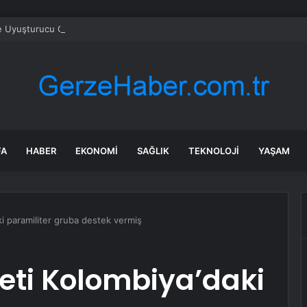
e Uyuşturucu Operasyonu: 1.7 Milyon Hap Ele Geçirildi
FA
HABER
EKONOMI
SAĞLIK
TEKNOLOJI
YAŞAM
aki paramiliter gruba destek vermiş
keti Kolombiya’daki