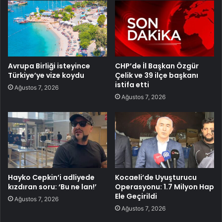
Avrupa Birliği isteyince
CHP’de İl Başkan Özgür
Türkiye’ye vize koydu
Çelik ve 39 ilçe başkanı
istifa etti
Ağustos 7, 2026
Ağustos 7, 2026
Hayko Cepkin’i adliyede
Kocaeli’de Uyuşturucu
kızdıran soru: ‘Bu ne lan!’
Operasyonu: 1.7 Milyon Hap
Ele Geçirildi
Ağustos 7, 2026
Ağustos 7, 2026