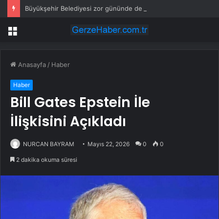
Büyükşehir Belediyesi zor gününde de vatandaşın yanında
Menü
Anasayfa
/
Haber
Haber
Bill Gates Epstein İle
İlişkisini Açıkladı
NURCAN BAYRAM
Mayıs 22, 2026
0
0
2 dakika okuma süresi