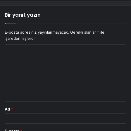
Bir yanıt yazın
E-posta adresiniz yayınlanmayacak.
Gerekli alanlar
*
ile
işaretlenmişlerdir
Y
o
r
u
m
*
Ad
*
E-posta
*