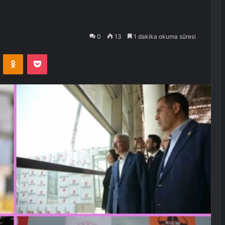
0
13
1 dakika okuma süresi
VKontakte
Odnoklassniki
Pocket