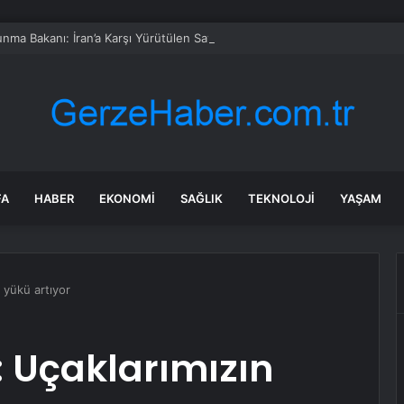
ma Bakanı: İran’a Karşı Yürütülen Savaşın Maliyeti 37,5 Milyar Dolara Ula
FA
HABER
EKONOMI
SAĞLIK
TEKNOLOJI
YAŞAM
 yükü artıyor
 Uçaklarımızın