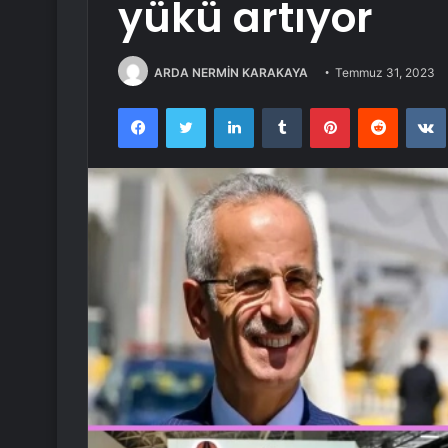
yükü artıyor
ARDA NERMİN KARAKAYA
Temmuz 31, 2023
Facebook
Twitter
LinkedIn
Tumblr
Pinterest
Reddit