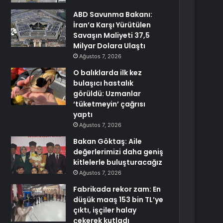
ABD Savunma Bakanı:
İran’a Karşı Yürütülen
Savaşın Maliyeti 37,5
Milyar Dolara Ulaştı
Ağustos 7, 2026
O balıklarda ilk kez
bulaşıcı hastalık
görüldü: Uzmanlar
‘tüketmeyin’ çağrısı
yaptı
Ağustos 7, 2026
Bakan Göktaş: Aile
değerlerimizi daha geniş
kitlelerle buluşturacağız
Ağustos 7, 2026
Fabrikada rekor zam: En
düşük maaş 153 bin TL’ye
çıktı, işçiler halay
çekerek kutladı