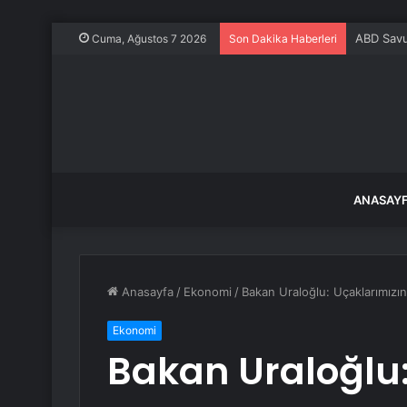
ABD Savun
Cuma, Ağustos 7 2026
Son Dakika Haberleri
ANASAY
Anasayfa
/
Ekonomi
/
Bakan Uraloğlu: Uçaklarımızın
Ekonomi
Bakan Uraloğlu: