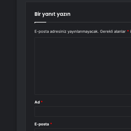
Bir yanıt yazın
E-posta adresiniz yayınlanmayacak.
Gerekli alanlar
*
i
Y
o
r
u
m
*
Ad
*
E-posta
*