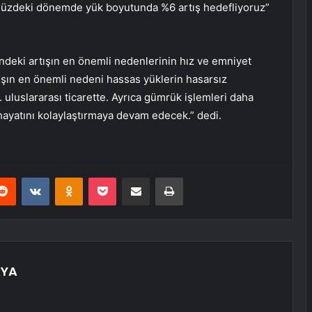
müzdeki dönemde yük boyutunda %6 artış hedefliyoruz”
indeki artışın en önemli nedenlerinin hız ve emniyet
tışın en önemli nedeni hassas yüklerin hasarsız
. uluslararası ticarette. Ayrıca gümrük işlemleri daha
 hayatını kolaylaştırmaya devam edecek.” dedi.
erest
Reddit
VKontakte
Odnoklassniki
Pocket
E-Posta ile paylaş
Yazdır
AYA