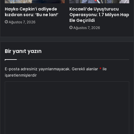
Hayko Cepkin’i adliyede
Kocaeli’de Uyuşturucu
kızdıran soru: ‘Bu ne lan!’
Operasyonu: 1.7 Milyon Hap
Ele Geçirildi
Ağustos 7, 2026
Ağustos 7, 2026
Bir yanıt yazın
E-posta adresiniz yayınlanmayacak.
Gerekli alanlar
*
ile
işaretlenmişlerdir
Y
o
r
u
m
*