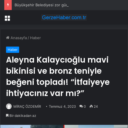
Büyükşehir Belediyesi zor gününde de vatandaşın yanında
Menü
Anasayfa
/
Haber
Haber
Aleyna Kalaycıoğlu mavi
bikinisi ve bronz teniyle
beğeni topladı! “İtfaiyeye
ihtiyacınız var mı?”
MİRAÇ ÖZDEMİR
Temmuz 4, 2023
0
24
Bir dakikadan az