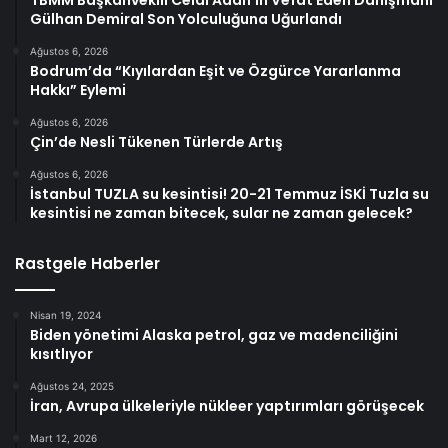
TBMM Başkanvekili Celal Adan’ın Vefat Eden Danışmanı
Gülhan Demiral Son Yolculuğuna Uğurlandı
Ağustos 6, 2026
Bodrum’da “Kıyılardan Eşit ve Özgürce Yararlanma
Hakkı” Eylemi
Ağustos 6, 2026
Çin’de Nesli Tükenen Türlerde Artış
Ağustos 6, 2026
İstanbul TUZLA su kesintisi! 20-21 Temmuz İSKİ Tuzla su
kesintisi ne zaman bitecek, sular ne zaman gelecek?
Rastgele Haberler
Nisan 19, 2024
Biden yönetimi Alaska petrol, gaz ve madenciliğini
kısıtlıyor
Ağustos 24, 2025
İran, Avrupa ülkeleriyle nükleer yaptırımları görüşecek
Mart 12, 2026