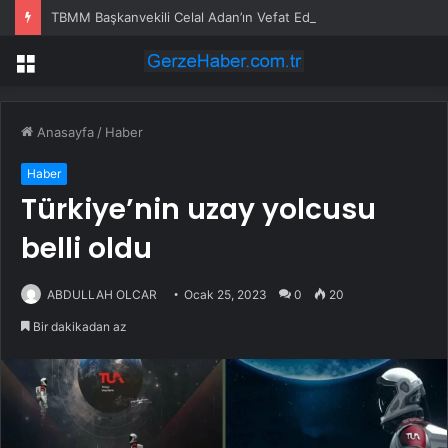
TBMM Başkanvekili Celal Adan’ın Vefat Eden Danışmanı Gülhan Demiral Son Yolculuğuna Uğurlandı
Menü
Anasayfa
/
Haber
Haber
Türkiye’nin uzay yolcusu
belli oldu
ABDULLAH OLCAR
Ocak 25, 2023
0
20
Bir dakikadan az