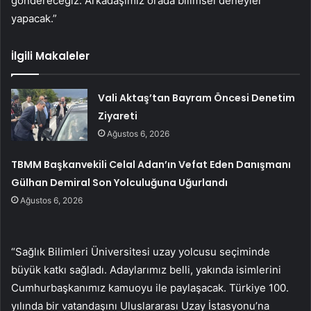
göndereceğiz. Arkadaşımız orada bilimsel deneyler
yapacak.”
İlgili Makaleler
Vali Aktaş’tan Bayram Öncesi Denetim
Ziyareti
Ağustos 6, 2026
TBMM Başkanvekili Celal Adan’ın Vefat Eden Danışmanı
Gülhan Demiral Son Yolculuğuna Uğurlandı
Ağustos 6, 2026
“Sağlık Bilimleri Üniversitesi uzay yolcusu seçiminde
büyük katkı sağladı. Adaylarımız belli, yakında isimlerini
Cumhurbaşkanımız kamuoyu ile paylaşacak. Türkiye 100.
yılında bir vatandaşını Uluslararası Uzay İstasyonu’na