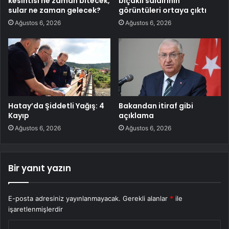
kesintisi ne zaman bitecek,
bıçaklı saldırının
sular ne zaman gelecek?
görüntüleri ortaya çıktı
Ağustos 6, 2026
Ağustos 6, 2026
Hatay’da Şiddetli Yağış: 4
Bakandan itiraf gibi
Kayıp
açıklama
Ağustos 6, 2026
Ağustos 6, 2026
Bir yanıt yazın
E-posta adresiniz yayınlanmayacak.
Gerekli alanlar
*
ile
işaretlenmişlerdir
Y