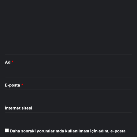
o
r
u
m
*
Ad
*
E-posta
*
İnternet sitesi
Daha sonraki yorumlarımda kullanılması için adım, e-posta