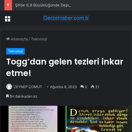
Şili’de 6,9 Büyüklüğünde Deprem
Menü
Anasayfa
/
Teknoloji
Teknoloji
Togg’dan gelen tezleri inkar
etme!
ZEYNEP ÇOMUT
Ağustos 8, 2023
0
31
Bir dakikadan az