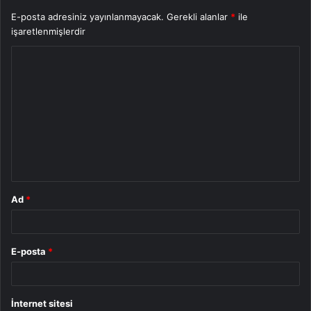
E-posta adresiniz yayınlanmayacak.
Gerekli alanlar
*
ile
işaretlenmişlerdir
Y
o
r
u
m
*
Ad
*
E-posta
*
İnternet sitesi