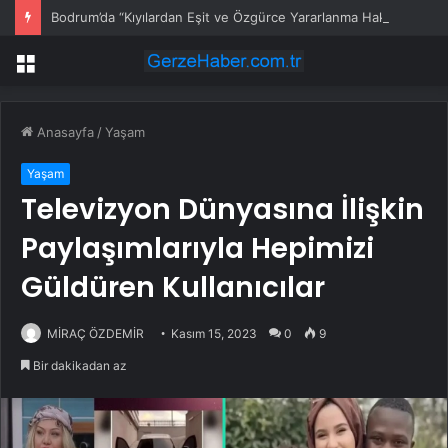
Bodrum’da “Kıyılardan Eşit ve Özgürce Yararlanma Hakkı” Eylemi
Menü
Anasayfa
/
Yaşam
Yaşam
Televizyon Dünyasına İlişkin
Paylaşımlarıyla Hepimizi
Güldüren Kullanıcılar
MİRAÇ ÖZDEMİR
Kasım 15, 2023
0
9
Bir dakikadan az