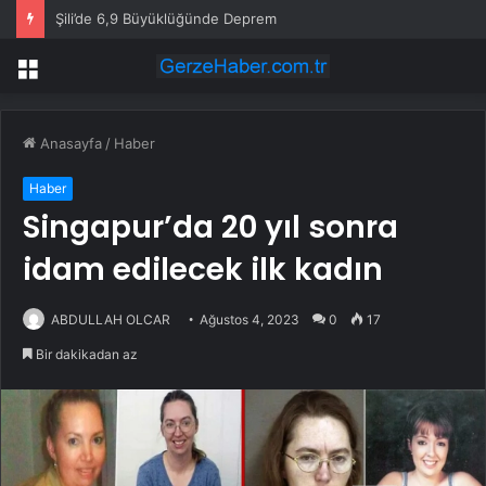
Şili’de 6,9 Büyüklüğünde Deprem
Menü
Anasayfa
/
Haber
Haber
Singapur’da 20 yıl sonra
idam edilecek ilk kadın
ABDULLAH OLCAR
Ağustos 4, 2023
0
17
Bir dakikadan az