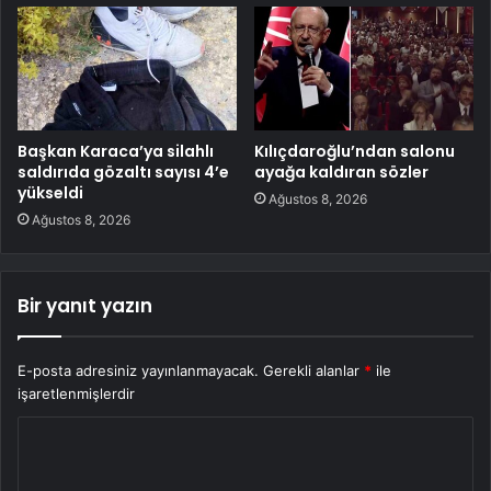
Başkan Karaca’ya silahlı
Kılıçdaroğlu’ndan salonu
saldırıda gözaltı sayısı 4’e
ayağa kaldıran sözler
yükseldi
Ağustos 8, 2026
Ağustos 8, 2026
Bir yanıt yazın
E-posta adresiniz yayınlanmayacak.
Gerekli alanlar
*
ile
işaretlenmişlerdir
Y
o