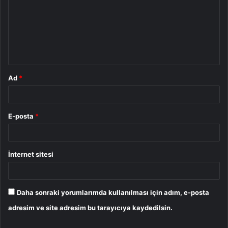
r
u
m
*
Ad
*
E-posta
*
İnternet sitesi
Daha sonraki yorumlarımda kullanılması için adım, e-posta
adresim ve site adresim bu tarayıcıya kaydedilsin.