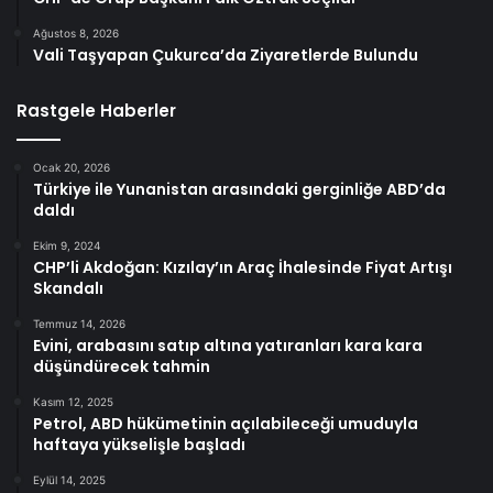
Ağustos 8, 2026
Vali Taşyapan Çukurca’da Ziyaretlerde Bulundu
Rastgele Haberler
Ocak 20, 2026
Türkiye ile Yunanistan arasındaki gerginliğe ABD’da
daldı
Ekim 9, 2024
CHP’li Akdoğan: Kızılay’ın Araç İhalesinde Fiyat Artışı
Skandalı
Temmuz 14, 2026
Evini, arabasını satıp altına yatıranları kara kara
düşündürecek tahmin
Kasım 12, 2025
Petrol, ABD hükümetinin açılabileceği umuduyla
haftaya yükselişle başladı
Eylül 14, 2025