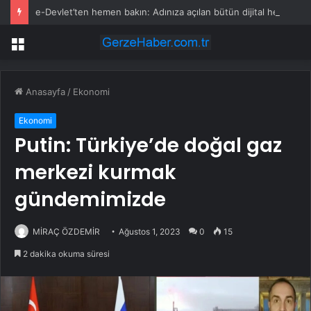
e-Devlet’ten hemen bakın: Adınıza açılan bütün dijital hesaplar açığa çıktı
Menü
Anasayfa
/
Ekonomi
Ekonomi
Putin: Türkiye’de doğal gaz
merkezi kurmak
gündemimizde
MİRAÇ ÖZDEMİR
Ağustos 1, 2023
0
15
2 dakika okuma süresi