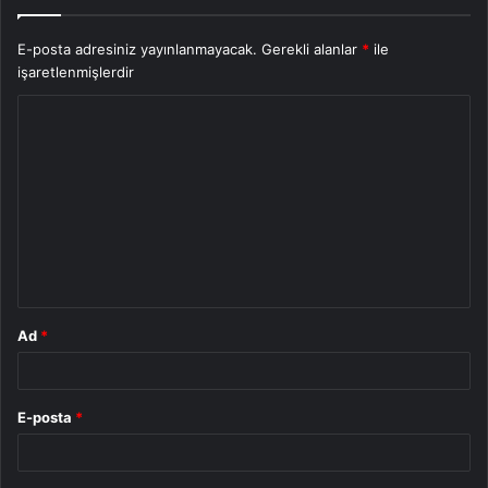
E-posta adresiniz yayınlanmayacak.
Gerekli alanlar
*
ile
işaretlenmişlerdir
Y
o
r
u
m
*
Ad
*
E-posta
*