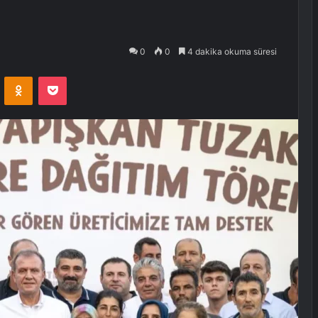
0
0
4 dakika okuma süresi
VKontakte
Odnoklassniki
Pocket