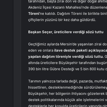
tarafından, başta zirai don ve diğer doğal afet
Akdeniz İlçesi Kazanlı Mahallesi’nde düzenle
Töreni’
ne katıldı. Dağıtım Töreni ile birlikte b
çiftçilerin yüzünü bir kez daha güldürdü.
Başkan Seçer, üreticilere verdiği sözü tuttu
Geçtiğimiz aylarda Mersin’de yaşanılan zirai don
eden ve onlara
ilave destek paketi açıklayac
yapılan dağıtım töreniyle verdiği sözü tuttu.
G
altında üreticilere Büyükşehir tarafından bugü
390 bin litre Gübre Desteği ve 5 bin 800 kutu 
Tarımın yalnızca tarlada değil, pazarda, mutfak
hissettiren, desteklenmediğinde sürdürülemey
Büyükşehir, her bölgenin ihtiyacını gözeterek bi
destek politikalarında küçük aile işletmelerini
desteklerle her koşulda üreticilerin yanında o