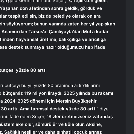
raya geldiklerini hatırlattı. Seçer,
“Çiftçilikten gelen,
r. Yaşanan don afetinden sonra geldik, gördük ve
ar tespit edilsin, biz de belediye olarak onlara
için söylüyorum; bunun yanında zaten her yıl yapışkan
k. Anamur’dan Tarsus’a; Çamlıyayla’dan Mut’a kadar
etimden hayvansal üretime, balıkçılığa ve arıcılığa
rkese destek sunmaya hazır olduğumuzu hep ifade
bütçesi yüzde 80 arttı
rı bütçeyi bu yıl yüzde 80 oranında artırdıklarını
k bütçemiz 119 milyon liraydı. 2025 yılında bu rakamı
Oysa 2024-2025 dönemi için Mersin Büyükşehir
 30 arttı. Ama tarımsal destek yüzde 80 arttı”
diye
rini ifade eden Seçer,
“Sizler üretmezseniz vatandaş
müstemleke olur, sömürülür ve köle olur. Aksine,
 Sağlıklı nesiller ve daha sıhhatli çocuklarımız