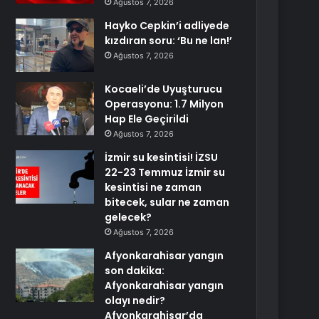
Ağustos 7, 2026
Hayko Cepkin’i adliyede
kızdıran soru: ‘Bu ne lan!’
Ağustos 7, 2026
Kocaeli’de Uyuşturucu
Operasyonu: 1.7 Milyon
Hap Ele Geçirildi
Ağustos 7, 2026
İzmir su kesintisi! İZSU
22-23 Temmuz İzmir su
kesintisi ne zaman
bitecek, sular ne zaman
gelecek?
Ağustos 7, 2026
Afyonkarahisar yangın
son dakika:
Afyonkarahisar yangın
olayı nedir?
Afyonkarahisar’da