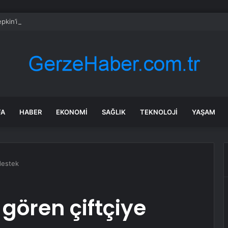
kin’i adliyede kızdıran soru: ‘Bu ne lan!’
FA
HABER
EKONOMI
SAĞLIK
TEKNOLOJI
YAŞAM
destek
gören çiftçiye