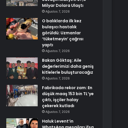
Milyar Dolara Ulaştı
Ağustos 7, 2026
O balıklarda ilk kez
bulaşıcı hastalık
görüldü: Uzmanlar
‘tüketmeyin’ çağrısı
yaptı
Ağustos 7, 2026
Bakan Göktaş: Aile
değerlerimizi daha geniş
kitlelerle buluşturacağız
Ağustos 7, 2026
Fabrikada rekor zam: En
düşük maaş 153 bin TL’ye
çıktı, işçiler halay
çekerek kutladı
Ağustos 7, 2026
Haluk Levent’in
WhatsApp mesajları ifşa