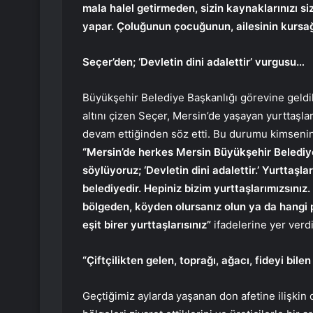
mala halel getirmeden, sizin kaynaklarınızı si
yapar. Çoluğunun çocuğunun, ailesinin kurs
Seçer’den; ‘Devletin dini adalettir’ vurgusu…
Büyükşehir Belediye Başkanlığı görevine geldikt
altını çizen Seçer, Mersin’de yaşayan yurttaşla
devam ettiğinden söz etti. Bu durumu kimsenin
“Mersin’de herkes Mersin Büyükşehir Belediye
söylüyoruz; ‘Devletin dini adalettir.’ Yurttaşla
belediyedir. Hepiniz bizim yurttaşlarımızsınız.
bölgeden, köyden olursanız olun ya da hangi p
eşit birer yurttaşlarısınız”
ifadelerine yer verdi
“Çiftçilikten gelen, toprağı, ağacı, fideyi bile
Geçtiğimiz aylarda yaşanan don afetine ilişki