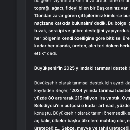
bölgeleri ziyaret ettiklerini ve üreticilerle bir a
toprağı, ağacı, fideyi bilen bir Başkanınız va
‘Dondan zarar gören çiftçilerimiz kimlerse bunl
naçizane katkıda bulunalım’ dedik. Bu bölge 
tuzak, sera ipi ve gübre desteğini yapıyordu
her bölgenin kendi özelliğine göre bitkisel ür
kadar her alanda, üreten, alın teri döken he
ettik”
dedi.
Büyükşehir’in 2025 yılındaki tarımsal destek 
Büyükşehir olarak tarımsal destek için ayırdıkla
kaydeden Seçer,
“2024 yılında tarımsal deste
yüzde 80 artırarak 215 milyon lira yaptık. 
Belediyesi’nin bütçesi o kadar artmadı, yüzde
konuştu. Büyükşehir olarak tarımı önemsedikle
aç kalır, ülkeler başka ülkelere muhtaç olur, 
üreteceğiz… Sebze, meyve ve tahıl üreteceğiz.