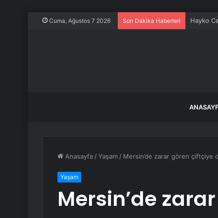
Hayko Cep
Cuma, Ağustos 7 2026
Son Dakika Haberleri
ANASAY
Anasayfa
/
Yaşam
/
Mersin’de zarar gören çiftçiye 
Yaşam
Mersin’de zarar 