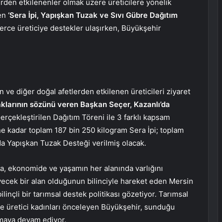
lerden etkilenenler olmak üzere üreticilere yönelik
nen
‘Sera İpi, Yapışkan Tuzak ve Sıvı Gübre Dağıtım
inlerce üreticiye destekler ulaşırken, Büyükşehir
 ve diğer doğal afetlerden etkilenen üreticileri ziyaret
aklarının sözünü veren Başkan Seçer, Kazanlı’da
erçekleştirilen Dağıtım Töreni ile 3 farklı kapsam
ne kadar toplam 187 bin 250 kilogram Sera İpi; toplam
da Yapışkan Tuzak Desteği verilmiş olacak.
ta, ekonomide ve yaşamın her alanında varlığını
ecek bir alan olduğunun bilinciyle hareket eden Mersin
linçli bir tarımsal destek politikası gözetiyor. Tarımsal
 ve üretici kadınları önceleyen Büyükşehir, sunduğu
lmaya devam ediyor.