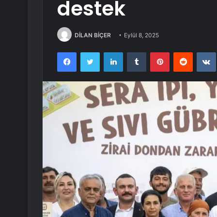
destek
DİLAN BİÇER
Eylül 8, 2025
Facebook
Twitter
LinkedIn
Tumblr
Pinterest
Reddit