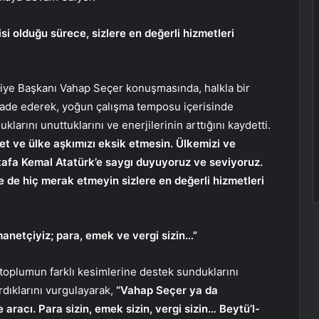
i olduğu sürece, sizlere en değerli hizmetleri
iye Başkanı Vahap Seçer konuşmasında, halkla bir
fade ederek, yoğun çalışma temposu içerisinde
klarını unuttuklarını ve enerjilerinin arttığını kaydetti.
llet ve ülke aşkımızı eksik etmesin. Ülkemizi ve
tafa Kemal Atatürk’e saygı duyuyoruz ve seviyoruz.
e de hiç merak etmeyin sizlere en değerli hizmetleri
manetçiyiz; para, emek ve vergi sizin…”
e toplumun farklı kesimlerine destek sunduklarını
ırdıklarını vurgulayarak,
“Vahap Seçer ya da
racı. Para sizin, emek sizin, vergi sizin… Beytü’l-