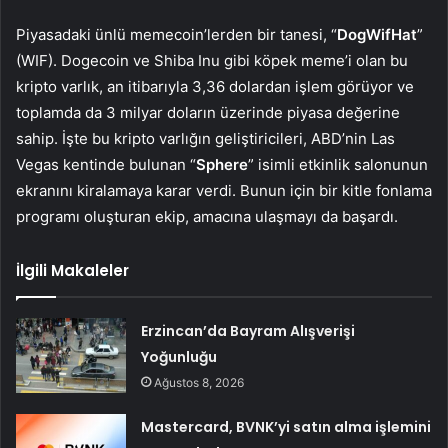
Piyasadaki ünlü memecoin’lerden bir tanesi, “
DogWifHat
”
(WIF). Dogecoin ve Shiba Inu gibi köpek meme’i olan bu
kripto varlık, an itibarıyla 3,36 dolardan işlem görüyor ve
toplamda da 3 milyar doların üzerinde piyasa değerine
sahip. İşte bu kripto varlığın geliştiricileri, ABD’nin Las
Vegas kentinde bulunan “
Sphere
” isimli etkinlik salonunun
ekranını kiralamaya karar verdi. Bunun için bir kitle fonlama
programı oluşturan ekip, amacına ulaşmayı da başardı.
İlgili Makaleler
Erzincan’da Bayram Alışverişi
Yoğunluğu
Ağustos 8, 2026
Mastercard, BVNK’yi satın alma işlemini