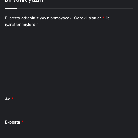
E-posta adresiniz yayınlanmayacak.
Gerekli alanlar
*
ile
işaretlenmişlerdir
Y
o
r
u
m
*
Ad
*
E-posta
*