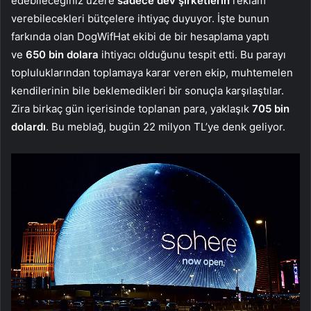
edebileceğiniz üzere
sadece dev şirketlerin
reklam
verebilecekleri bütçelere ihtiyaç duyuyor. İşte bunun
farkında olan DogWifHat ekibi de bir hesaplama yaptı
ve
650 bin dolara
ihtiyacı olduğunu tespit etti. Bu parayı
topluluklarından toplamaya karar veren ekip, muhtemelen
kendilerinin bile beklemedikleri bir sonuçla karşılaştılar.
Zira birkaç gün içerisinde toplanan para, yaklaşık
705 bin
dolardı
. Bu meblağ, bugün 22 milyon TL’ye denk geliyor.