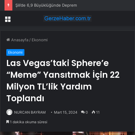
Şili’de 6,9 Büyüklüğünde Deprem
Menü
Anasayfa
/
Ekonomi
Ekonomi
Las Vegas’taki Sphere’e
“Meme” Yansıtmak İçin 22
Milyon TL’lik Yardım
Toplandı
NURCAN BAYRAM
Mart 15, 2024
0
11
1 dakika okuma süresi