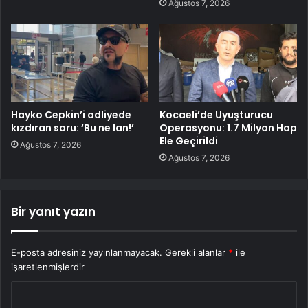
Ağustos 7, 2026
Hayko Cepkin’i adliyede
Kocaeli’de Uyuşturucu
kızdıran soru: ‘Bu ne lan!’
Operasyonu: 1.7 Milyon Hap
Ele Geçirildi
Ağustos 7, 2026
Ağustos 7, 2026
Bir yanıt yazın
E-posta adresiniz yayınlanmayacak.
Gerekli alanlar
*
ile
işaretlenmişlerdir
Y