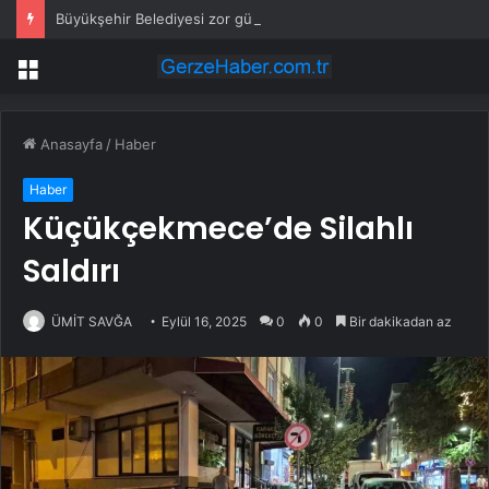
Büyükşehir Belediyesi zor gününde de vatandaşın yanında
Menü
Anasayfa
/
Haber
Haber
Küçükçekmece’de Silahlı
Saldırı
ÜMİT SAVĞA
Eylül 16, 2025
0
0
Bir dakikadan az