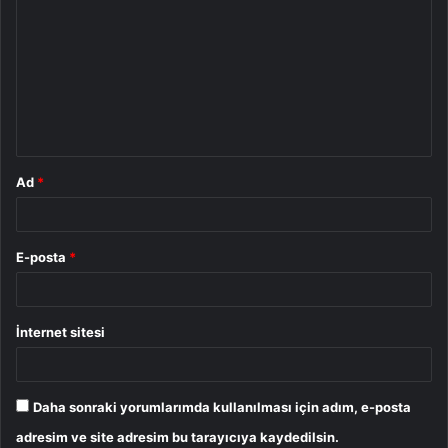
o
r
u
m
*
Ad
*
E-posta
*
İnternet sitesi
Daha sonraki yorumlarımda kullanılması için adım, e-posta
adresim ve site adresim bu tarayıcıya kaydedilsin.