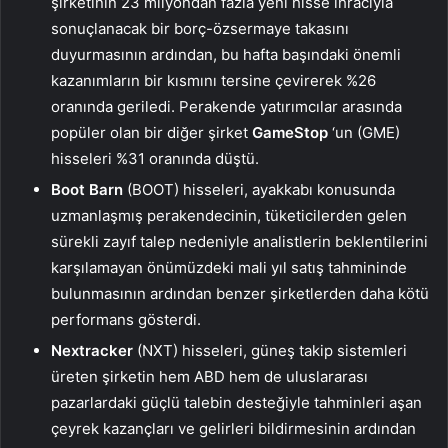
şirketinin 23 milyondan fazla yeni hisse ihracıyla
sonuçlanacak bir borç-özsermaye takasını
duyurmasının ardından, bu hafta başındaki önemli
kazanımların bir kısmını tersine çevirerek %26
oranında geriledi. Perakende yatırımcılar arasında
popüler olan bir diğer şirket
GameStop
‘un (GME)
hisseleri %31 oranında düştü.
Boot Barn
(BOOT) hisseleri, ayakkabı konusunda
uzmanlaşmış perakendecinin, tüketicilerden gelen
sürekli zayıf talep nedeniyle analistlerin beklentilerini
karşılamayan önümüzdeki mali yıl satış tahmininde
bulunmasının ardından benzer şirketlerden daha kötü
performans gösterdi.
Nextracker
(NXT) hisseleri, güneş takip sistemleri
üreten şirketin hem ABD hem de uluslararası
pazarlardaki güçlü talebin desteğiyle tahminleri aşan
çeyrek kazançları ve gelirleri bildirmesinin ardından