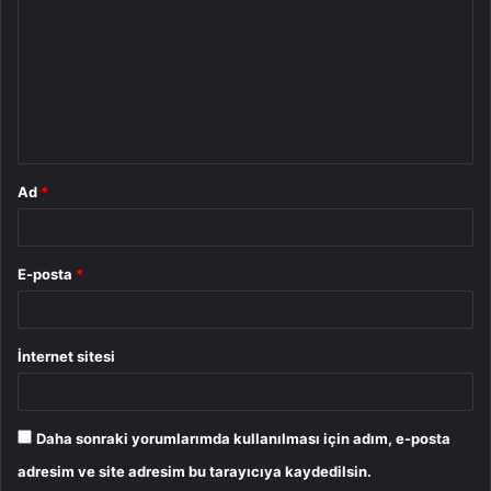
r
u
m
*
Ad
*
E-posta
*
İnternet sitesi
Daha sonraki yorumlarımda kullanılması için adım, e-posta
adresim ve site adresim bu tarayıcıya kaydedilsin.