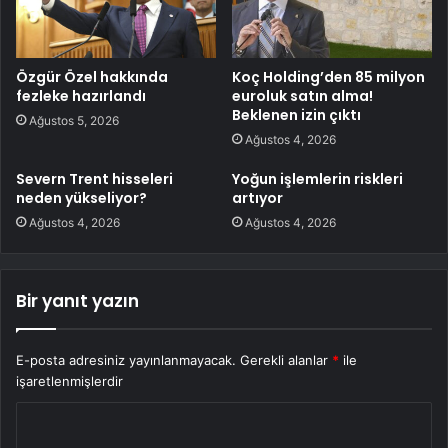
Özgür Özel hakkında
Koç Holding’den 85 milyon
fezleke hazırlandı
euroluk satın alma!
Beklenen izin çıktı
Ağustos 5, 2026
Ağustos 4, 2026
Severn Trent hisseleri
Yoğun işlemlerin riskleri
neden yükseliyor?
artıyor
Ağustos 4, 2026
Ağustos 4, 2026
Bir yanıt yazın
E-posta adresiniz yayınlanmayacak.
Gerekli alanlar
*
ile
işaretlenmişlerdir
Y
o