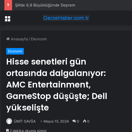
Şili’de 6,9 Büyüklüğünde Deprem
Menü
Anasayfa
/
Ekonomi
Ekonomi
Hisse senetleri gün
ortasında dalgalanıyor:
AMC Entertainment,
GameStop düşüşte; Dell
yükselişte
ÜMİT SAVĞA
Mayıs 15, 2024
0
0
2 dakika okuma süresi