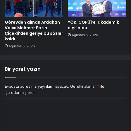
Görevden alınan Ardahan
YÖK, COP31’e ‘akademik
Valisi Mehmet Fatih
elçi’ oldu
Çiçekli’den geriye bu sözler
Ağustos 5, 2026
kaldı
Ağustos 5, 2026
Bir yanıt yazın
E-posta adresiniz yayınlanmayacak.
Gerekli alanlar
*
ile
işaretlenmişlerdir
Y
o
r
u