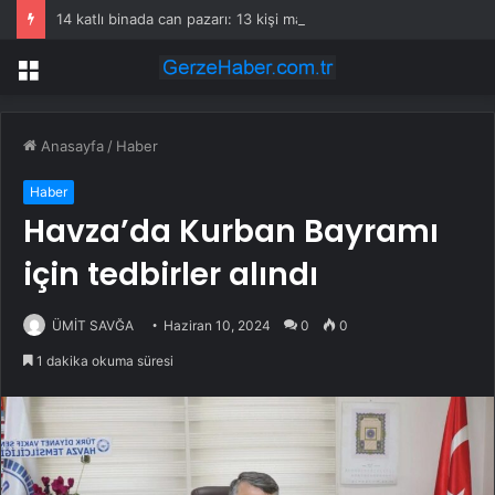
14 katlı binada can pazarı: 13 kişi mahsur kaldı
Menü
Anasayfa
/
Haber
Haber
Havza’da Kurban Bayramı
için tedbirler alındı
ÜMİT SAVĞA
Haziran 10, 2024
0
0
1 dakika okuma süresi