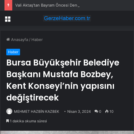
Vali Aktaş’tan Bayram Öncesi Denetim Ziyareti
Menü
Anasayfa
/
Haber
Haber
Bursa Büyükşehir Belediye
Başkanı Mustafa Bozbey,
Kent Konseyi’nin yapısını
değiştirecek
MEHMET HAZBİN KAZBEK
Nisan 3, 2024
0
10
1 dakika okuma süresi