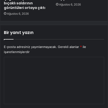
bıçaklı saldırının
Ağustos 6, 2026
görüntüleri ortaya çıktı
Ağustos 6, 2026
Bir yanıt yazın
E-posta adresiniz yayınlanmayacak.
Gerekli alanlar
*
ile
işaretlenmişlerdir
Y
o
r
u
m
*