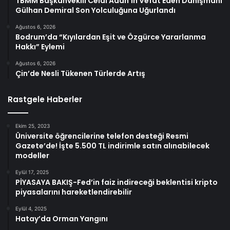
TBMM Başkanvekili Celal Adan’ın Vefat Eden Danışmanı
Gülhan Demiral Son Yolculuğuna Uğurlandı
Ağustos 6, 2026
Bodrum’da “Kıyılardan Eşit ve Özgürce Yararlanma
Hakkı” Eylemi
Ağustos 6, 2026
Çin’de Nesli Tükenen Türlerde Artış
Rastgele Haberler
Ekim 25, 2023
Üniversite öğrencilerine telefon desteği Resmi
Gazete’de! İşte 5.500 TL indirimle satın alınabilecek
modeller
Eylül 17, 2025
PİYASAYA BAKIŞ-Fed’in faiz indireceği beklentisi kripto
piyasalarını hareketlendirebilir
Eylül 4, 2025
Hatay’da Orman Yangını