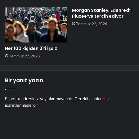
Morgan Stanley, Edenred’i
Pluxee’ye tercih ediyor
Temmuz 22, 2026
Her 100 kişiden 31’i işsiz
Temmuz 27, 2026
Bir yanıt yazın
E-posta adresiniz yayınlanmayacak.
Gerekli alanlar
*
ile
işaretlenmişlerdir
Y
o
r