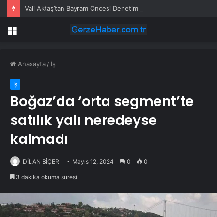
Vali Aktaş’tan Bayram Öncesi Denetim Ziyareti
Menü
Anasayfa
/
İş
İş
Boğaz’da ‘orta segment’te
satılık yalı neredeyse
kalmadı
DİLAN BİÇER
Mayıs 12, 2024
0
0
3 dakika okuma süresi