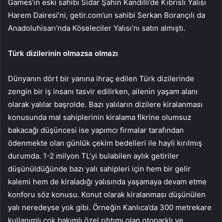
Games’in eski sahibi Sidar Şahin Kandilli’de Kıbrıslı Yalısı
Harem Dairesi’ni, getir.com’un sahibi Serkan Borançılı da
Anadoluhisarı’nda Köseleciler Yalısı’nı satın almıştı.
Türk dizilerinin olmazsa olmazı
Dünyanın dört bir yanına ihraç edilen Türk dizilerinde
zengin bir iş insanı tasvir edilirken, ailenin yaşam alanı
olarak yalılar başrolde. Bazı yalıların dizilere kiralanması
konusunda mal sahiplerinin kiralama fikrine olumsuz
bakacağı düşüncesi ise yapımcı firmalar tarafından
ödenmekte olan günlük çekim bedelleri ile hayli kırılmış
durumda. 1-2 milyon TL’yi bulabilen aylık getiriler
düşünüldüğünde bazı yalı sahipleri için hem bir gelir
kalemi hem de kiraladığı yalısında yaşamaya devam etme
konforu söz konusu. Konut olarak kiralanması düşünülen
yalı neredeyse yok gibi. Örneğin Kanlıca’da 300 metrekare
kullanımlı çok bakımlı özel rıhtımı olan otoparklı ve