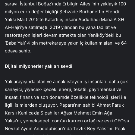
sarayı. İstanbul Boğaz’ında Erbilgin Ailesi’nin yaklaşık 100
milyon euro değer biçtiği Şehzade Burhanettin Efendi
Yalısı Mart 2015’te Katarlı iş insanı Abdulhadi Mana A SH
Al-Hajri’ye satılmıştı. 2019 yılından bu yana tadilat ve
restorasyon işleri devam etmekte olan Yeniköy’deki bu
‘Baba Yalı’ 4 bin metrekareye yakın iç kullanım alanı ve 64
odaya sahip.
Dijital milyonerler yalıları sevdi
Yalı arayışında olan ve almak isteyen iş insanları; daha çok
sanayici, yiyecek-içecek, enerji, tekstil, gayrimenkul ve
inşaat, finans ve son dönemde özellikle teknoloji işleri ile
ilgili isimlerden oluşuyor. Papara’nın sahibi Ahmet Faruk
Karslı Kanlıca’da Sipahiler Ağası Mehmet Emin Ağa
Yalısı’nı, yemeksepeti.com’un kurucu ortağı ve eski CEO’su
Nevzat Aydın Anadoluhisarı’nda Tevfik Bey Yalısı’nı, Peak