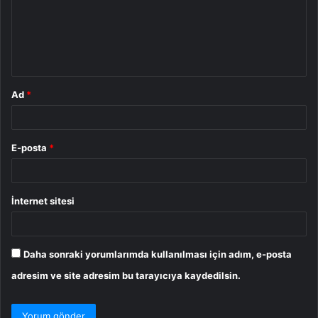
u
m
*
Ad
*
E-posta
*
İnternet sitesi
Daha sonraki yorumlarımda kullanılması için adım, e-posta
adresim ve site adresim bu tarayıcıya kaydedilsin.