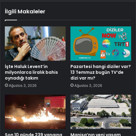
İlgili Makaleler
İşte Haluk Levent’in
Pazartesi hangi diziler var?
milyonlarca liralık bahis
13 Temmuz bugün TV’de
oynadığı takım
dizi var mı?
Ağustos 3, 2026
Ağustos 3, 2026
Son 10 günde 239 yangına
Manisa’nın yeni yaşam