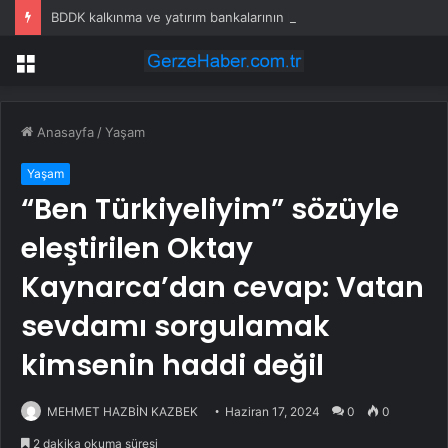
BDDK kalkınma ve yatırım bankalarının kredi sınırlarını yeniden belirledi
Menü
Anasayfa
/
Yaşam
Yaşam
“Ben Türkiyeliyim” sözüyle
eleştirilen Oktay
Kaynarca’dan cevap: Vatan
sevdamı sorgulamak
kimsenin haddi değil
MEHMET HAZBİN KAZBEK
Haziran 17, 2024
0
0
2 dakika okuma süresi