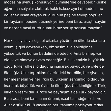
modasına uymuş konuşuyor” cümlelerine cevaben: “Keşke
ağzından salyalar akıtarak haklı haksız ayırt etmeden linç
edilecek insan arayan bu güruhun peşine takılıp popüler
bir faydanın peşine düşmek yerine beni biraz araştırsaydın
ve nerede nasıl durduğumu biraz sorup soruştursaydın.”
Herkes siyasi ve kişisel çıkarlar yüzünden ülkede olanlara
yokmuş gibi davranırken, biz sesimizi olabildiğince
yükselttik ve bunun bedelini de ödedik. Ama biz hep var
olduk ve olmaya devam edeceğiz. Biz ülkemizin büyük bir
özgürlükler ülkesi olduğuna inanarak büyüdük ve öyle de
öleceğiz. Ülke toprakları üzerindeki her dilin, her şivenin,
her mezhebin ve her ırkın bu ülkenin zenginliği olduğuna
inanarak büyüdük ve öyle de öleceğiz. Üst kimliğimiz Türk,
ülkenin resmi dili Türkçe ve bayrağımız da Türk bayrağıdır.
Bu arada, beni tanımanın önemi, nasıl tanındığımızdır ve
Allah’a şükür ki 18 yaşından beri tanınma pozisyonumdan