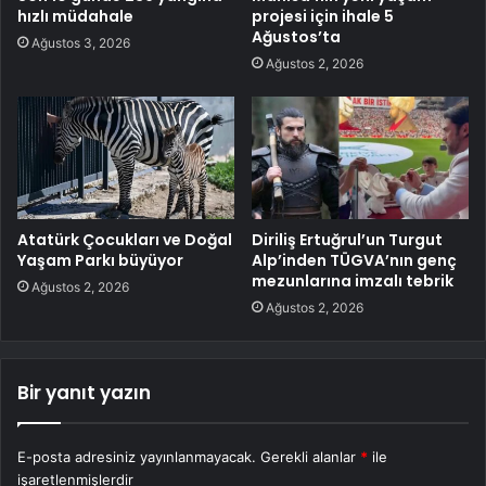
hızlı müdahale
projesi için ihale 5
Ağustos’ta
Ağustos 3, 2026
Ağustos 2, 2026
Atatürk Çocukları ve Doğal
Diriliş Ertuğrul’un Turgut
Yaşam Parkı büyüyor
Alp’inden TÜGVA’nın genç
mezunlarına imzalı tebrik
Ağustos 2, 2026
Ağustos 2, 2026
Bir yanıt yazın
E-posta adresiniz yayınlanmayacak.
Gerekli alanlar
*
ile
işaretlenmişlerdir