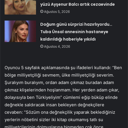
yüzü Ayşenur Balcı artık cezaevinde
Ağustos 5, 2026
Doğum günü sürprizi hazırlıyordu…
Tuba Ünsal annesinin hastaneye
kaldırıldığı haberiyle yıkıldı
Ağustos 4, 2026
Oyuncu 5 sayfalık açıklamasında şu ifadeleri kullandı: “Ben
bölge milliyetçiliği sevmem, ülke milliyetçiliği severim.
Şuralıyım buralıyım, ordan adam çıkmaz buradan adam
çıkmaz klişelerinden hoşlanmam. Her yerden adam çıkar,
dolayısıyla ben Türkiyeliyim” cümlemi eğip büküp elinde
değnekle saldıracak insan bekleyen değnekçilere
cevaben: “Sözüm ona değnekçilik yaparak beklediğiniz
yerlerin nöbetini sizler iki kitap okumamış tatlı su
milliyetçilerinin dolmuşlarına binmeden çok önce