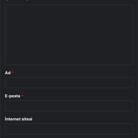
Y
o
r
u
m
*
Ad
*
E-posta
*
İnternet sitesi