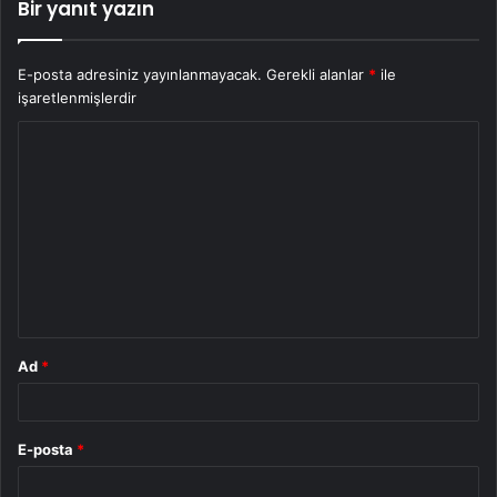
Bir yanıt yazın
E-posta adresiniz yayınlanmayacak.
Gerekli alanlar
*
ile
işaretlenmişlerdir
Y
o
r
u
m
*
Ad
*
E-posta
*