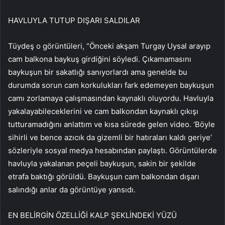
HAVLUYLA TUTUP DIŞARI SALDILAR
Tüydeş o görüntüleri, “Önceki akşam Turgay Uysal arayıp
cam balkona baykuş girdiğini söyledi. Çıkamamasını
baykuşun bir sakatlığı sanıyorlardı ama genelde bu
durumda sorun cam korkulukları fark edemeyen baykuşun
camı zorlamaya çalışmasından kaynaklı oluyordu. Havluyla
yakalayabileceklerini ve cam balkondan kaynaklı çıkışı
tutturamadığını anlattım ve kısa sürede gelen video. ‘Böyle
sihirli ve bence azıcık da gizemli bir hatıraları kaldı geriye’
sözleriyle sosyal medya hesabından paylaştı. Görüntülerde
havluyla yakalanan peçeli baykuşun, sakin bir şekilde
etrafa baktığı görüldü. Baykuşun cam balkondan dışarı
salındığı anlar da görüntüye yansıdı.
EN BELİRGİN ÖZELLİĞİ KALP ŞEKLİNDEKİ YÜZÜ