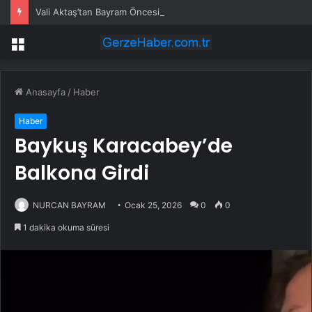
Vali Aktaş’tan Bayram Öncesi Denetim Ziyareti
Menü
Anasayfa
/
Haber
Haber
Baykuş Karacabey’de
Balkona Girdi
NURCAN BAYRAM
Ocak 25, 2026
0
0
1 dakika okuma süresi