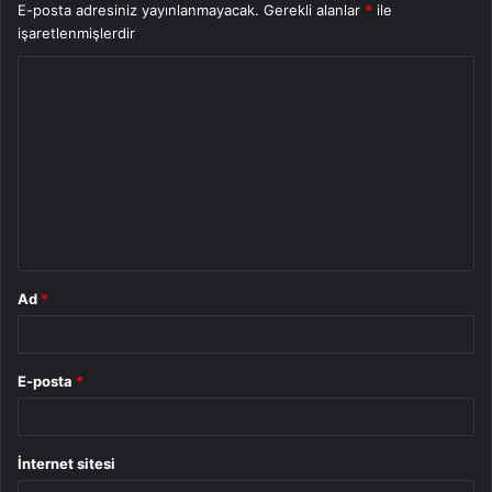
E-posta adresiniz yayınlanmayacak.
Gerekli alanlar
*
ile
işaretlenmişlerdir
Y
o
r
u
m
*
Ad
*
E-posta
*
İnternet sitesi