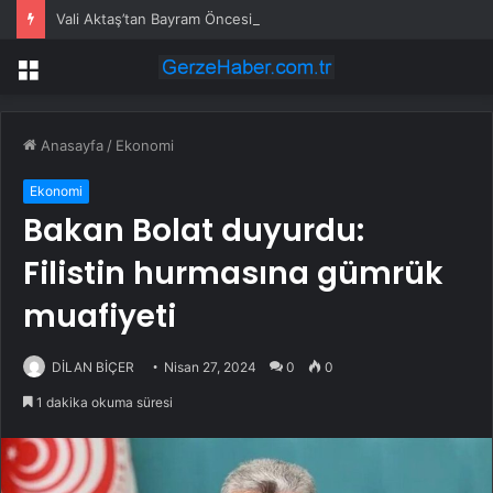
Vali Aktaş’tan Bayram Öncesi Denetim Ziyareti
Menü
Anasayfa
/
Ekonomi
Ekonomi
Bakan Bolat duyurdu:
Filistin hurmasına gümrük
muafiyeti
DİLAN BİÇER
Nisan 27, 2024
0
0
1 dakika okuma süresi