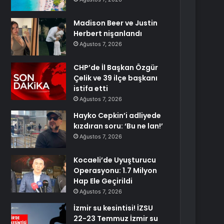
Madison Beer ve Justin
Herbert nişanlandı
Ağustos 7, 2026
CHP’de İl Başkan Özgür
Çelik ve 39 ilçe başkanı
istifa etti
Ağustos 7, 2026
Hayko Cepkin’i adliyede
kızdıran soru: ‘Bu ne lan!’
Ağustos 7, 2026
Kocaeli’de Uyuşturucu
Operasyonu: 1.7 Milyon
Hap Ele Geçirildi
Ağustos 7, 2026
İzmir su kesintisi! İZSU
22-23 Temmuz İzmir su