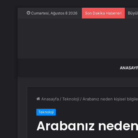
Büyük
Cumartesi, Ağustos 8 2026
Son Dakika Haberleri
ANASAY
Anasayfa
/
Teknoloji
/
Arabanız neden kişisel bilgiler
Teknoloji
Arabanız neden k