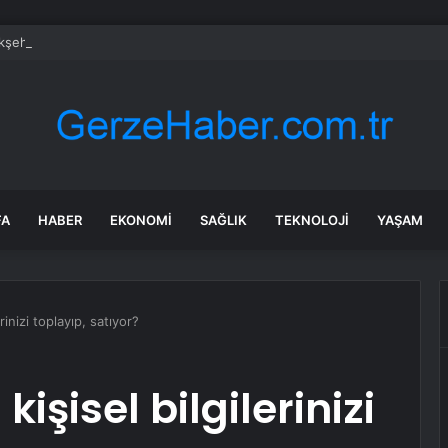
şehir Belediyesi zor gününde de vatandaşın yanında
FA
HABER
EKONOMI
SAĞLIK
TEKNOLOJI
YAŞAM
inizi toplayıp, satıyor?
işisel bilgilerinizi