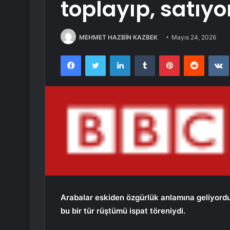
toplayıp, satıyo
MEHMET HAZBİN KAZBEK
Mayıs 24, 2026
Facebook
Twitter
LinkedIn
Tumblr
Pinterest
Reddit
Arabalar eskiden özgürlük anlamına geliyordu. 
bu bir tür rüştümü ispat töreniydi.