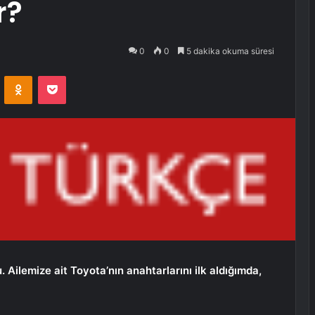
r?
0
0
5 dakika okuma süresi
VKontakte
Odnoklassniki
Pocket
Ailemize ait Toyota’nın anahtarlarını ilk aldığımda,