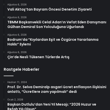
Ağustos 6, 2026
Vali Aktaş’tan Bayram Öncesi Denetim Ziyareti
Ağustos 6, 2026
TBMM Başkanvekili Celal Adan’ın Vefat Eden Danışmanı
Gülhan Demiral Son Yolculuğuna Uğurlandı
Ağustos 6, 2026
Bodrum’da “Kıyılardan Eşit ve Özgürce Yararlanma
Hakkı” Eylemi
Ağustos 6, 2026
Çin’de Nesli Tükenen Türlerde Artış
Rastgele Haberler
Haziran 11, 2024
Prof. Dr. Selva Demiralp asgari ücret enflasyon ilişkisini
anlattı, “Ücretlere zam yapılmalı” dedi
Ocak 2, 2026
Başkan Dutlulu’dan Yeni Yıl Mesajı; “2026 Huzur ve
Refah Yılı Olsun”