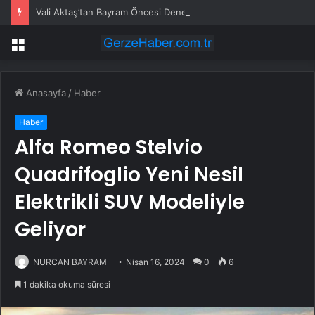
Vali Aktaş’tan Bayram Öncesi Denetim Ziyareti
Menü
Anasayfa
/
Haber
Haber
Alfa Romeo Stelvio
Quadrifoglio Yeni Nesil
Elektrikli SUV Modeliyle
Geliyor
NURCAN BAYRAM
Nisan 16, 2024
0
6
1 dakika okuma süresi