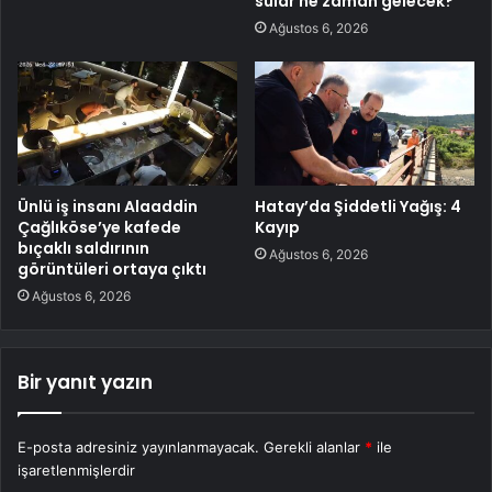
sular ne zaman gelecek?
Ağustos 6, 2026
Ünlü iş insanı Alaaddin
Hatay’da Şiddetli Yağış: 4
Çağlıköse’ye kafede
Kayıp
bıçaklı saldırının
Ağustos 6, 2026
görüntüleri ortaya çıktı
Ağustos 6, 2026
Bir yanıt yazın
E-posta adresiniz yayınlanmayacak.
Gerekli alanlar
*
ile
işaretlenmişlerdir