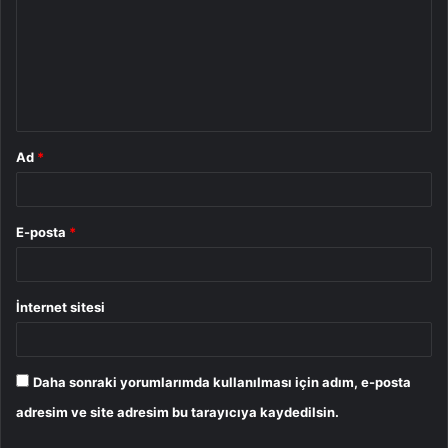
r
u
m
*
Ad
*
E-posta
*
İnternet sitesi
Daha sonraki yorumlarımda kullanılması için adım, e-posta
adresim ve site adresim bu tarayıcıya kaydedilsin.