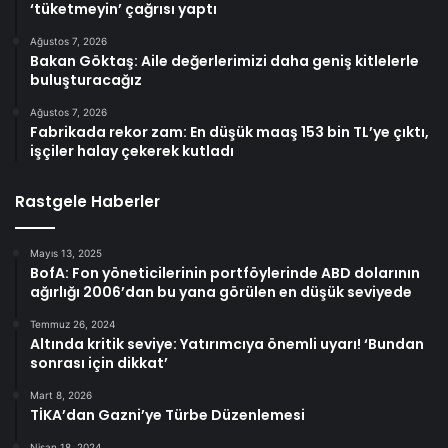
‘tüketmeyin’ çağrısı yaptı
Ağustos 7, 2026
Bakan Göktaş: Aile değerlerimizi daha geniş kitlelerle
buluşturacağız
Ağustos 7, 2026
Fabrikada rekor zam: En düşük maaş 153 bin TL’ye çıktı,
işçiler halay çekerek kutladı
Rastgele Haberler
Mayıs 13, 2025
BofA: Fon yöneticilerinin portföylerinde ABD dolarının
ağırlığı 2006’dan bu yana görülen en düşük seviyede
Temmuz 26, 2024
Altında kritik seviye: Yatırımcıya önemli uyarı! ‘Bundan
sonrası için dikkat’
Mart 8, 2026
TİKA’dan Gazni’ye Türbe Düzenlemesi
Nisan 18, 2024