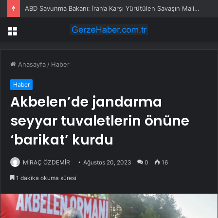
ABD Savunma Bakanı: İran’a Karşı Yürütülen Savaşın Maliyeti 37,5 Milyar Dolara Ulaştı
Menü
Anasayfa
/
Haber
Haber
Akbelen’de jandarma
seyyar tuvaletlerin önüne
‘barikat’ kurdu
MİRAÇ ÖZDEMİR
Ağustos 20, 2023
0
16
1 dakika okuma süresi