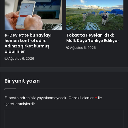
e-Devlet’te bu sayfayı
Tokat’ta Heyelan Riski:
hemen kontrol edin:
Mülk Köyü Tahliye Ediliyor
Adınıza şirket kurmuş
Ağustos 6, 2026
olabilirler
Ağustos 6, 2026
Bir yanıt yazın
E-posta adresiniz yayınlanmayacak.
Gerekli alanlar
*
ile
işaretlenmişlerdir
Y
o