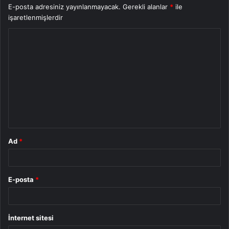
E-posta adresiniz yayınlanmayacak.
Gerekli alanlar
*
ile
işaretlenmişlerdir
Y
o
r
u
m
*
Ad
*
E-posta
*
İnternet sitesi