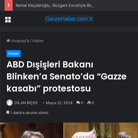
Kemal Kılıçdaroğlu, Rüzgarlı Esnafıyla Bir Araya Geldi
Menü
Anasayfa
/
Haber
Haber
ABD Dışişleri Bakanı
Blinken’a Senato’da “Gazze
kasabı” protestosu
DİLAN BİÇER
Mayıs 22, 2024
0
0
1 dakika okuma süresi