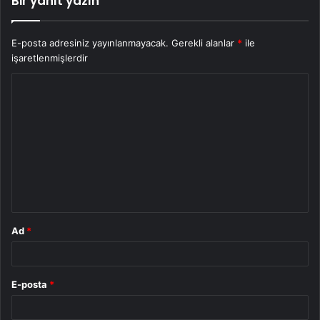
Bir yanıt yazın
E-posta adresiniz yayınlanmayacak.
Gerekli alanlar
*
ile
işaretlenmişlerdir
Y
o
r
u
m
*
Ad
*
E-posta
*