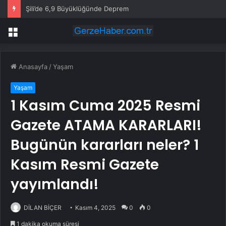
Şili’de 6,9 Büyüklüğünde Deprem
Menü
Anasayfa
/
Yaşam
Yaşam
1 Kasım Cuma 2025 Resmi
Gazete ATAMA KARARLARI!
Bugünün kararları neler? 1
Kasım Resmi Gazete
yayımlandı!
DİLAN BİÇER
Kasım 4, 2025
0
0
1 dakika okuma süresi